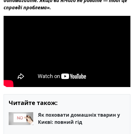
допомагайте. Якщо ви нічого не робите — тоді ц
е
справді п
роблема».
Читайте також:
Як поховати домашніх тварин у
Києві: повний гід