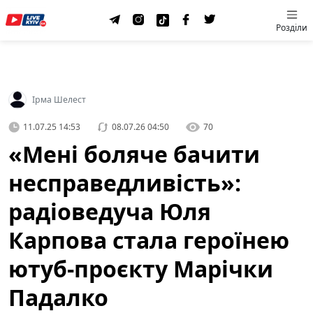
Розділи
Ірма Шелест
11.07.25 14:53
08.07.26 04:50
70
«Мені боляче бачити
несправедливість»:
радіоведуча Юля
Карпова стала героїнею
ютуб-проєкту Марічки
Падалко