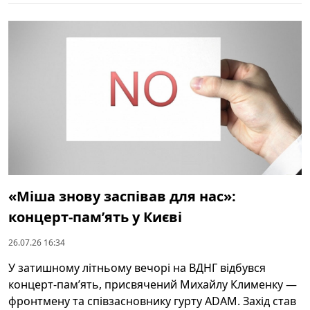
«Міша знову заспівав для нас»:
концерт‑пам’ять у Києві
26.07.26 16:34
У затишному літньому вечорі на ВДНГ відбувся
концерт-пам’ять, присвячений Михайлу Клименку —
фронтмену та співзасновнику гурту ADAM. Захід став