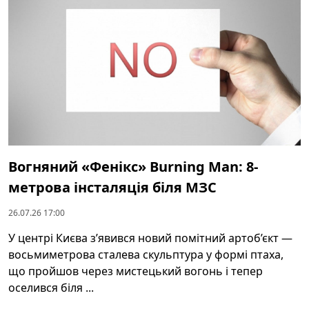
Вогняний «Фенікс» Burning Man: 8-
метрова інсталяція біля МЗС
26.07.26 17:00
У центрі Києва з’явився новий помітний артоб’єкт —
восьмиметрова сталева скульптура у формі птаха,
що пройшов через мистецький вогонь і тепер
оселився біля ...