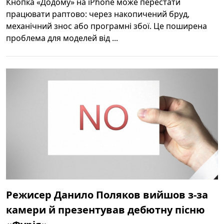
Кнопка «Додому» на iPhone може перестати
працювати раптово: через накопичений бруд,
механічний знос або програмні збої. Це поширена
проблема для моделей від ...
Режисер Данило Поляков вийшов з-за
камери й презентував дебютну пісню