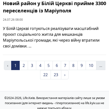
Новий район у Білій Церкві прийме 3300
переселенців із Маріуполя
24.07.26 08:00
У Білій Церкві готуються реалізувати масштабний
проєкт соціального житла для мешканців
Маріупольської громади, які через війну втратили
свої домівки. ...
‹
1
2
3
4
5
6
7
8
9
10
...
22
23
›
©2024-2026, Life.Київ. Використання матеріалів сайту лише за умови
посилання (для інтернет-видань - гіперпосилання) на life.kyiv.ua не
нижче третього абзацу.