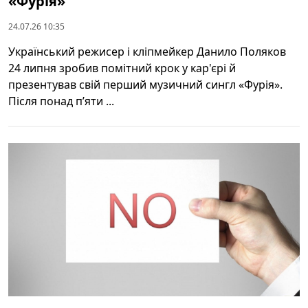
«Фурія»
24.07.26 10:35
Український режисер і кліпмейкер Данило Поляков
24 липня зробив помітний крок у кар'єрі й
презентував свій перший музичний сингл «Фурія».
Після понад п’яти ...