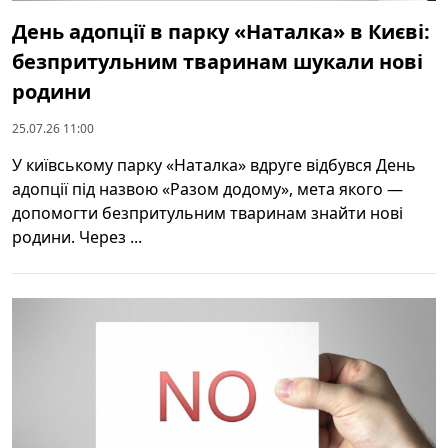
День адопції в парку «Наталка» в Києві:
безпритульним тваринам шукали нові
родини
25.07.26 11:00
У київському парку «Наталка» вдруге відбувся День
адопції під назвою «Разом додому», мета якого —
допомогти безпритульним тваринам знайти нові
родини. Через ...