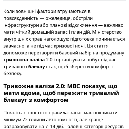
Коли зовнішні фактори втручаються в
повсякденність — ожеледиця, обстріли
інфраструктури або планові відключення — важливо
мати чіткий домашній запас і план дій. Міністерство
внутрішніх справ наголошує: підготовка починається
завчасно, а не під час кризової ночі. Ця стаття
допоможе перетворити базовий набір на продуману
тривожна валіза
2.0 і організувати побут під час
тривалого
блекаут
так, щоб зберегти комфорт і
безпеку.
Тривожна валіза 2.0: МВС показує, що
мати вдома, щоб пережити тривалий
блекаут з комфортом
Почніть з простого правила: запас має покривати
мінімум 72 години автономності, але краще
розраховувати на 7–14 діб. Головні категорії ресурсів