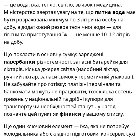
— це вода, їжа, тепло, світло, звʼязок і медицина.
Міністерство звертає увагу на те, що
питна вода
має
бути розрахована мінімум по 3 літри на особу на
добу, а додатковий резерв технічної води — для
гігієни та приготування їжі — не менше 10–12 літрів
на добу.
Що покласти в основну сумку: заряджені
павербанки
різної ємності, запасні батарейки для
ліхтарів, кілька джерел світла (налобний ліхтар,
ручний ліхтар, запаси свічок у герметичній упаковці).
Не забувайте про готівку: платіжні термінали та
банкомати можуть не працювати, тож кілька сотень
гривень у національній та дрібні купюри для
транспорту чи необхідностей стануть у нагоді —
позначте цей пункт як
фінанси
у вашому списку.
Ще один ключовий елемент — їжа, яка не потребує
холодильника або складної підготовки: консерви, сухі