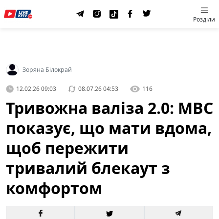
Розділи
Зоряна Білокрай
12.02.26 09:03
08.07.26 04:53
116
Тривожна валіза 2.0: МВС
показує, що мати вдома,
щоб пережити
тривалий блекаут з
комфортом