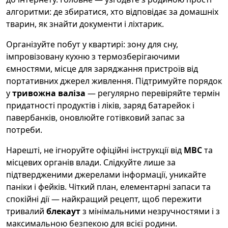
алгоритми: де збиратися, хто відповідає за домашніх
тварин, як знайти документи і ліхтарик.
Організуйте побут у квартирі: зону для сну,
імпровізовану кухню з термозберігаючими
ємностями, місце для заряджання пристроїв від
портативних джерел живлення. Підтримуйте порядок
у
тривожна валіза
— регулярно перевіряйте термін
придатності продуктів і ліків, заряд батарейок і
павербанків, оновлюйте готівковий запас за
потреби.
Нарешті, не ігноруйте офіційні інструкції від
МВС
та
місцевих органів влади. Слідкуйте лише за
підтвердженими джерелами інформації, уникайте
паніки і фейків. Чіткий план, елементарні запаси та
спокійні дії — найкращий рецепт, щоб пережити
тривалий
блекаут
з мінімальними незручностями і з
максимальною безпекою для всієї родини.