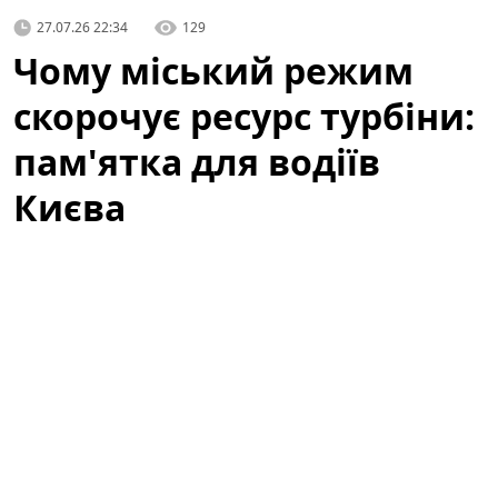
27.07.26 22:34
129
Чому міський режим
скорочує ресурс турбіни:
пам'ятка для водіїв
Києва
Міське водіння в Києві — це випробування не лише
для водія, а й для механіки автомобіля. Турбований
мотор витриваліший при високих навантаженнях,
проте регулярні короткі поїздки, затори, часті
холодні пуски та різкі розгони поступово зношують
турбокомпресор. Якщо не звертати увагу на перші
симптоми, ремонт може стати неминучим.