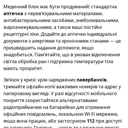
Медичний блок має бути продуманий: стандартна
аптечка
з перевʼязувальними матеріалами,
антибактеріальними засобами, знеболювальними,
жарознижувальними, а також ваші постійні
рецептурні ліки. Додайте до аптечки індивідуальні
документи з алергіями та хронічними станами — це
пришвидшить надання допомоги, якщо
знадобиться. Памʼятайте, що в умовах відключення
світла обробка ран і підтримка температури тіла
мають пріоритет.
Звʼязок у кризі: крім заряджених
павербанків
,
тримайте офлайн-копії важливих номерів та адрес у
паперовому вигляді. У разі відсутності мобільного
покриття скористайтеся альтернативами:
радіоприймачем на батарейках для отримання
офіційних повідомлень, локальною Wi‑Fi мережею,
якщо вона працює, або застосунком
112
при доступі
до інтернету. Головне — узгодьте з родиною прості