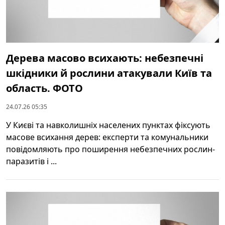
Дерева масово всихають: небезпечні
шкідники й рослини атакували Київ та
область. ФОТО
24.07.26 05:35
У Києві та навколишніх населених пунктах фіксують
масове всихання дерев: експерти та комунальники
повідомляють про поширення небезпечних рослин-
паразитів і ...