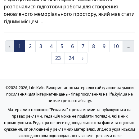
розпочалися підготовчі роботи для створення
оновленого меморіального простору, який має стати
гідним місцем ...
‹
1
2
3
4
5
6
7
8
9
10
...
23
24
›
©2024-2026, Life.Київ. Використання матеріалів сайту лише за умови
посилання (для інтернет-видань - гіперпосилання) на life.kyiv.ua не
нижче третього абзацу.
Матеріали з плашкою "Реклама" є рекламними та публікуються на
правах реклами. Редакція може не поділяти погляди, які в них
промотуються. Редакція не несе відповідальності за факти та оціночні
судження, оприлюднені у рекламних матеріалах. Згідно з українським
законодавством відповідальність за зміст реклами несе