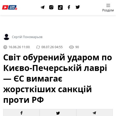
Розділи
Сергій Пономарьов
16.06.26 11:00
08.07.26 04:55
90
Світ обурений ударом по
Києво-Печерській лаврі
— ЄС вимагає
жорсткіших санкцій
проти РФ