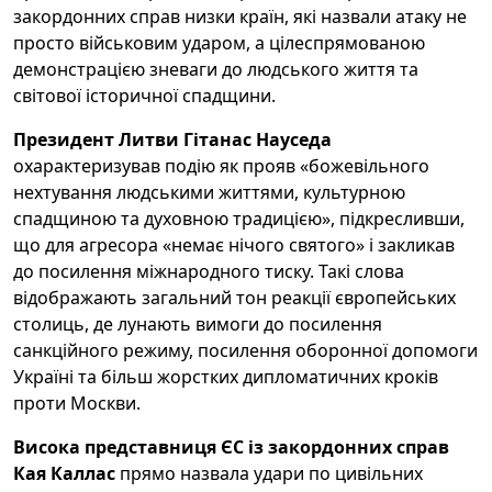
закордонних справ низки країн, які назвали атаку не
просто військовим ударом, а цілеспрямованою
демонстрацією зневаги до людського життя та
світової історичної спадщини.
Президент Литви Гітанас Науседа
охарактеризував подію як прояв «божевільного
нехтування людськими життями, культурною
спадщиною та духовною традицією», підкресливши,
що для агресора «немає нічого святого» і закликав
до посилення міжнародного тиску. Такі слова
відображають загальний тон реакції європейських
столиць, де лунають вимоги до посилення
санкційного режиму, посилення оборонної допомоги
Україні та більш жорстких дипломатичних кроків
проти Москви.
Висока представниця ЄС із закордонних справ
Кая Каллас
прямо назвала удари по цивільних