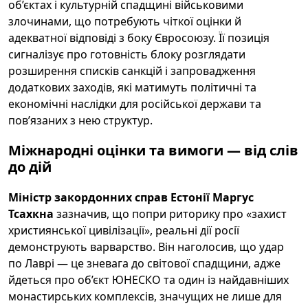
об’єктах і культурній спадщині військовими
злочинами, що потребують чіткої оцінки й
адекватної відповіді з боку Євросоюзу. Її позиція
сигналізує про готовність блоку розглядати
розширення списків санкцій і запровадження
додаткових заходів, які матимуть політичні та
економічні наслідки для російської держави та
пов’язаних з нею структур.
Міжнародні оцінки та вимоги — від слів
до дій
Міністр закордонних справ Естонії Маргус
Тсахкна
зазначив, що попри риторику про «захист
християнської цивілізації», реальні дії росії
демонструють варварство. Він наголосив, що удар
по Лаврі — це зневага до світової спадщини, адже
йдеться про об’єкт ЮНЕСКО та один із найдавніших
монастирських комплексів, значущих не лише для