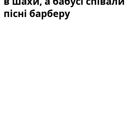
в шахи, а бабусі співали
пісні барберу