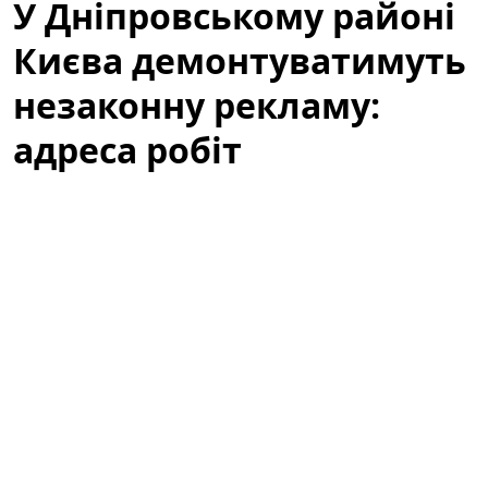
У Дніпровському районі
Києва демонтуватимуть
незаконну рекламу:
адреса робіт
Із
27 по 31 липня
у Дніпровському районі Києва
проводитимуться планові роботи з демонтажу
рекламних конструкцій, встановлених без дозвільних
документів. Виконання робіт покладено на фахівців
комунального підприємства
КП «Київреклама»
відповідно до затвердженого графіка та з
урахуванням заходів безпеки для мешканців і
учасників дорожнього руху.