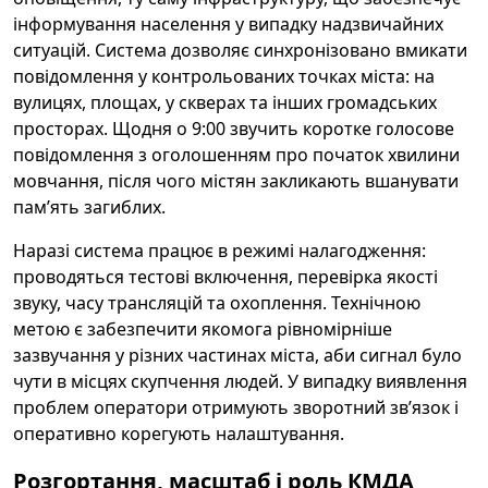
інформування населення у випадку надзвичайних
ситуацій. Система дозволяє синхронізовано вмикати
повідомлення у контрольованих точках міста: на
вулицях, площах, у скверах та інших громадських
просторах. Щодня о 9:00 звучить коротке голосове
повідомлення з оголошенням про початок хвилини
мовчання, після чого містян закликають вшанувати
пам’ять загиблих.
Наразі система працює в режимі налагодження:
проводяться тестові включення, перевірка якості
звуку, часу трансляцій та охоплення. Технічною
метою є забезпечити якомога рівномірніше
зазвучання у різних частинах міста, аби сигнал було
чути в місцях скупчення людей. У випадку виявлення
проблем оператори отримують зворотний зв’язок і
оперативно корегують налаштування.
Розгортання, масштаб і роль КМДА