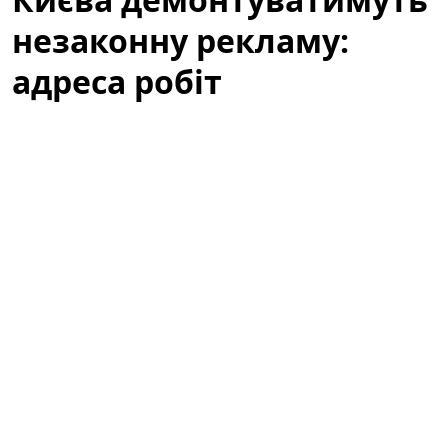
незаконну рекламу:
адреса робіт
Із
27 по 31 липня
у Дніпровському районі Києва
проводитимуться планові роботи з демонтажу
рекламних конструкцій, встановлених без дозвільних
документів. Виконання робіт покладено на фахівців
комунального підприємства
КП «Київреклама»
відповідно до затвердженого графіка та з
урахуванням заходів безпеки для мешканців і
учасників дорожнього руху.
Де проходитимуть демонтажі цього
тижня