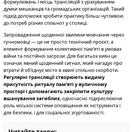
формулювань і місць трансляцій з урахуванням
думки мешканців та громадських організацій. Такий
підхід допоможе зробити практику більш чутливою
до потреб різних спільнот у столиці.
Запровадження щоденної хвилини мовчання через
гучномовці — це не просто технічний проєкт, а
елемент формування колективної пам’яті в умовах
війни та постійної загрози. Для багатьох киян це
означає явний щоденний сигнал, який нагадує про
втрати й об’єднує місто в хвилі спільної скорботи.
Регулярні трансляції створюють видиму
присутність ритуалу пам’яті у вуличному
просторі і допомагають закріпити культуру
вшанування загиблих
, одночасно підкреслюючи
роль міської системи оповіщення як інструмента і
для безпеки, і для соціальної згуртованості.
Читайте також: