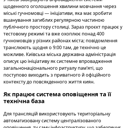
щоденного оголошення хвилини мовчання через
міські гучномовці — ініціативи, яка має зробити
вшанування загиблих регулярною частиною
публічного простору столиці. Зараз проєкт працює у
тестовому режимі та вже охоплює понад 400
гучномовців у різних районах міста; повідомлення
транслюють щодня о 9:00 там, де технічно це
можливе. Київська міська державна адміністрація
описує цю ініціативу як системне впровадження
загальнонаціонального ритуалу пам’яті, що
поступово виходить з приватного й офіційного
контексту до повсякденного життя киян.
Як працює система оповіщення та її
технічна база
Для трансляцій використовують територіальну
автоматизовану систему централізованого
оповіщення, ту саму інфраструктуру, що забезпечує