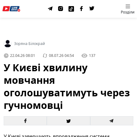
Розділи
Зоряна Білокрай
22.04.26 08:01
08.07.26 04:54
137
У Києві хвилину
мовчання
оголошуватимуть через
гучномовці
У Києві завершують впровадження системи