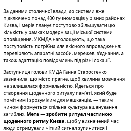
За даними столичної влади, до системи вже
підключено понад 400 гучномовців у різних районах
Києва, і мерія планує поступово збільшувати цю
кількість у рамках модернізації міської системи
оповіщення. У КМДА наголошують, що така
поступовість потрібна для якісного впровадження:
перевіряють апаратні засоби, мережеві з’єднання, а
також адаптацію повідомлень під різні локації.
Заступниця голови КМДА Ганна Старостенко
зазначила, що місто прагне, щоб хвилина мовчання
не залишалася формальністю. Йдеться про
створення щоденного ритуалу пам’яті, який буде
помітним і зрозумілим для мешканців, — таким
чином формується спільна культура вшанування
загиблих.
Мета — зробити ритуал частиною
щоденного ритму Києва
, щоб у визначений час
люди отримували чіткий сигнал зупинитися і