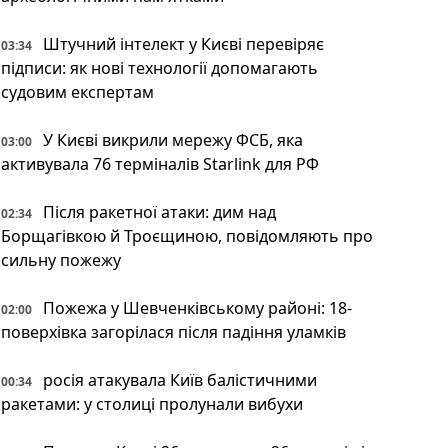
Штучний інтелект у Києві перевіряє
03:34
підписи: як нові технології допомагають
судовим експертам
У Києві викрили мережу ФСБ, яка
03:00
активувала 76 терміналів Starlink для РФ
Після ракетної атаки: дим над
02:34
Борщагівкою й Троєщиною, повідомляють про
сильну пожежу
Пожежа у Шевченківському районі: 18-
02:00
поверхівка загорілася після падіння уламків
росія атакувала Київ балістичними
00:34
ракетами: у столиці пролунали вибухи