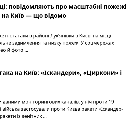
вці: повідомляють про масштабні пожежі
и на Київ — що відомо
кетної атаки в районі Лук’янівки в Києві на місці
ильне задимлення та низку пожеж. У соцмережах
ео й фото ...
така на Київ: «Іскандери», «Циркони» і
 даними моніторингових каналів, у ніч проти 19
і війська застосували проти Києва ракети «Іскандер-
акети із зенітних ...