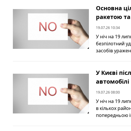
Основна ціл
ракетою та
19.07.26 10:34
У ніч на 19 ли
безпілотний уда
засобів ураженн
У Києві пі
автомобілі
19.07.26 08:00
У ніч на 19 лип
в кількох райо
попередньою ін