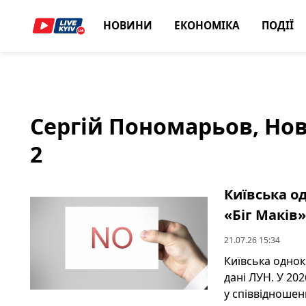
НОВИНИ
ЕКОНОМІКА
ПОДІЇ
Сергій Пономарьов, Нови
2
Київська о
«Біг Маків
21.07.26 15:34
Київська однок
дані ЛУН. У 20
у співвідношенн