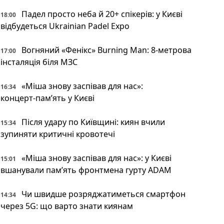
Падел просто неба й 20+ спікерів: у Києві
18:00
відбудеться Ukrainian Padel Expo
Вогняний «Фенікс» Burning Man: 8-метрова
17:00
інсталяція біля МЗС
«Міша знову заспівав для нас»:
16:34
концерт‑пам’ять у Києві
Після удару по Київщині: киян вчили
15:34
зупиняти критичні кровотечі
«Міша знову заспівав для нас»: у Києві
15:01
вшанували пам’ять фронтмена гурту ADAM
Чи швидше розряджатиметься смартфон
14:34
через 5G: що варто знати киянам