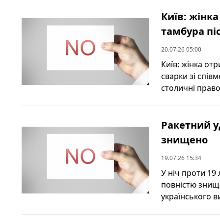
Київ: жінка
тамбура пі
20.07.26 05:00
Київ: жінка отр
сварки зі спі
столичні право
Ракетний у
знищено
19.07.26 15:34
У ніч проти 19
повністю знищ
українського в