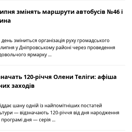
 липня змінять маршрути автобусів №46 і
чина
н день зміниться організація руху громадського
 липня у Дніпровському районі через проведення
овольчого ярмарку ...
значать 120-річчя Олени Теліги: афіша
них заходів
віддає шану одній із найпомітніших постатей
льтури — відзначають 120-річчя від дня народження
 програмі дня — серія ...