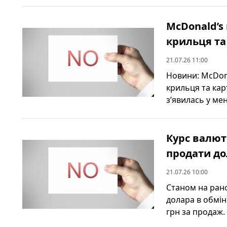
McDonald’s
крильця та
21.07.26 11:00
Новини: McDona
крильця та ка
з’явилась у ме
Курс валют 
продати до
21.07.26 10:00
Станом на рано
долара в обмін
грн за продаж. 