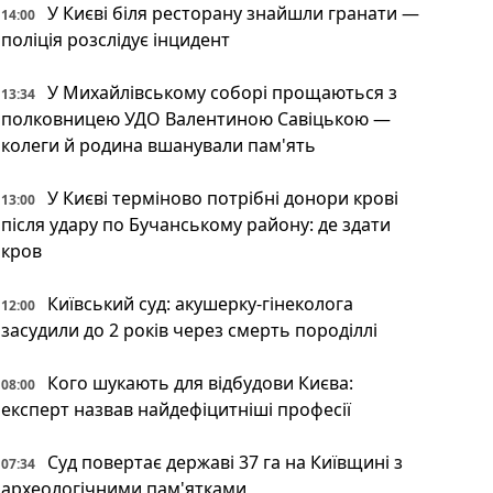
У Києві біля ресторану знайшли гранати —
14:00
поліція розслідує інцидент
У Михайлівському соборі прощаються з
13:34
полковницею УДО Валентиною Савіцькою —
колеги й родина вшанували пам'ять
У Києві терміново потрібні донори крові
13:00
після удару по Бучанському району: де здати
кров
Київський суд: акушерку-гінеколога
12:00
засудили до 2 років через смерть породіллі
Кого шукають для відбудови Києва:
08:00
експерт назвав найдефіцитніші професії
Суд повертає державі 37 га на Київщині з
07:34
археологічними пам'ятками