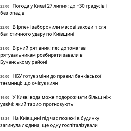
Погода у Києві 27 липня: до +30 градусів і
23:00
без опадів
В Ірпені заборонили масові заходи після
22:00
балістичного удару по Київщині
Вірний рятівник: пес допомагав
21:00
рятувальникам розбирати завали в
Бучанському районі
НБУ готує зміни до правил банківської
20:00
таємниці: що очікує киян
У Києві вода може подорожчати більш ніж
19:00
удвічі: який тариф прогнозують
На Київщині під час пожежі в будинку
18:34
загинула людина, ще одну госпіталізували