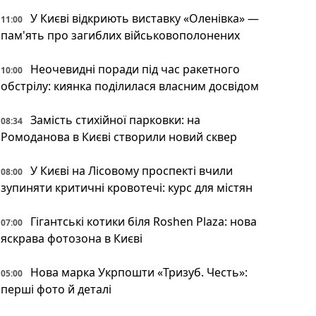
У Києві відкриють виставку «Оленівка» —
11:00
пам'ять про загиблих військовополонених
Неочевидні поради під час ракетного
10:00
обстрілу: киянка поділилася власним досвідом
Замість стихійної парковки: на
08:34
Ромоданова в Києві створили новий сквер
У Києві на Лісовому проспекті вчили
08:00
зупиняти критичні кровотечі: курс для містян
Гігантські котики біля Roshen Plaza: нова
07:00
яскрава фотозона в Києві
Нова марка Укрпошти «Тризуб. Честь»:
05:00
перші фото й деталі