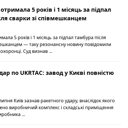
 отримала 5 років і 1 місяць за підпал
сля сварки зі співмешканцем
имала 5 років і 1 місяць за підпал тамбура після
вмешканцем — таку резонансну новину повідомили
охоронці. Суд визнав ...
дар по UKRTAC: завод у Києві повністю
 липня Київ зазнав ракетного удару, внаслідок якого
ено виробничий комплекс і складські приміщення
иробника ...