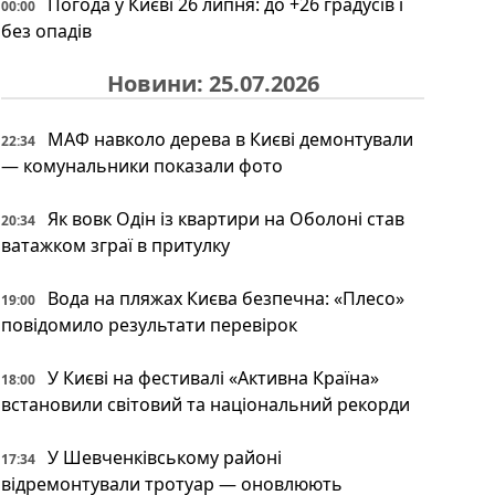
Погода у Києві 26 липня: до +26 градусів і
00:00
без опадів
Новини: 25.07.2026
МАФ навколо дерева в Києві демонтували
22:34
— комунальники показали фото
Як вовк Одін із квартири на Оболоні став
20:34
ватажком зграї в притулку
Вода на пляжах Києва безпечна: «Плесо»
19:00
повідомило результати перевірок
У Києві на фестивалі «Активна Країна»
18:00
встановили світовий та національний рекорди
У Шевченківському районі
17:34
відремонтували тротуар — оновлюють