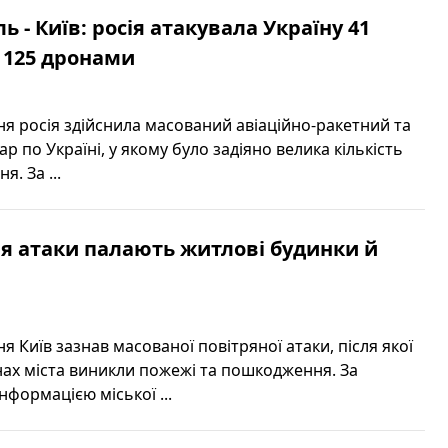
ь - Київ: росія атакувала Україну 41
 125 дронами
пня росія здійснила масований авіаційно-ракетний та
р по Україні, у якому було задіяно велика кількість
я. За ...
сля атаки палають житлові будинки й
ня Київ зазнав масованої повітряної атаки, після якої
нах міста виникли пожежі та пошкодження. За
формацією міської ...