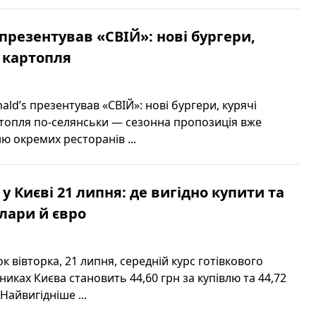
 презентував «СВІЙ»: нові бургери,
 картопля
ld’s презентував «СВІЙ»: нові бургери, курячі
ртопля по-селянськи — сезонна пропозиція вже
ню окремих ресторанів ...
у Києві 21 липня: де вигідно купити та
лари й євро
к вівторка, 21 липня, середній курс готівкового
никах Києва становить 44,60 грн за купівлю та 44,72
Найвигідніше ...