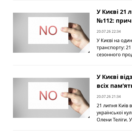
У Києві 21
№112: при
20.07.26 22:34
У Києві на оди
транспорту: 21
сезонного прод
У Києві від
всіх пам’ят
20.07.26 21:34
21 липня Київ 
української ку
Олени Теліги. У