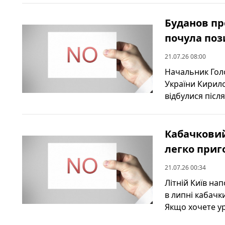
Буданов пр
почула поз
21.07.26 08:00
Начальник Гол
України Кирило
відбулися після
Кабачковий 
легко приг
21.07.26 00:34
Літній Київ на
в липні кабачк
Якщо хочете ур