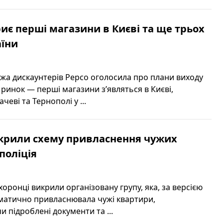
риє перші магазини в Києві та ще трьох
аїни
жа дискаунтерів Pepco оголосила про плани виходу
 ринок — перші магазини з’являться в Києві,
чеві та Тернополі у ...
зкрили схему привласнення чужих
поліція
хоронці викрили організовану групу, яка, за версією
ематично привласнювала чужі квартири,
 підроблені документи та ...