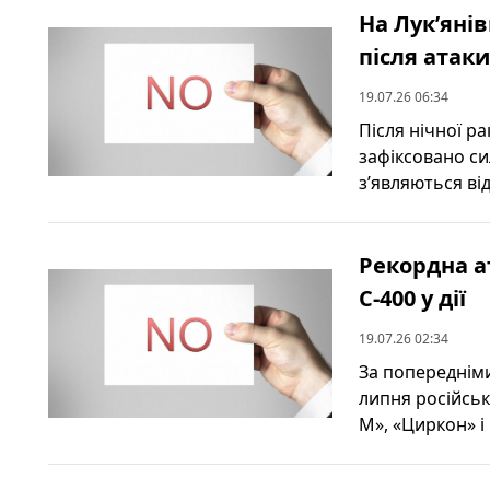
На Лук’яні
після атак
19.07.26 06:34
Після нічної ра
зафіксовано с
з’являються від
Рекордна а
С-400 у дії
19.07.26 02:34
За попередніми
липня російськ
М», «Циркон» і р