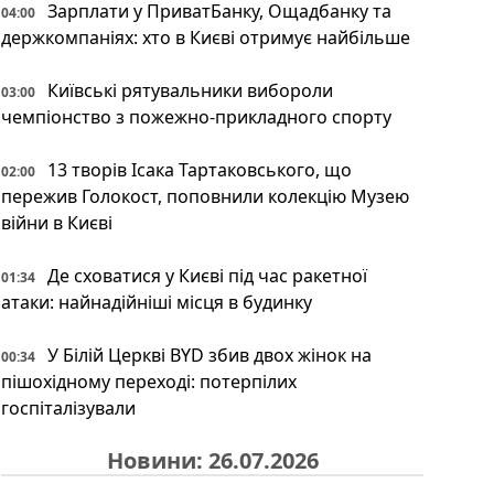
Зарплати у ПриватБанку, Ощадбанку та
04:00
держкомпаніях: хто в Києві отримує найбільше
Київські рятувальники вибороли
03:00
чемпіонство з пожежно-прикладного спорту
13 творів Ісака Тартаковського, що
02:00
пережив Голокост, поповнили колекцію Музею
війни в Києві
Де сховатися у Києві під час ракетної
01:34
атаки: найнадійніші місця в будинку
У Білій Церкві BYD збив двох жінок на
00:34
пішохідному переході: потерпілих
госпіталізували
Новини: 26.07.2026