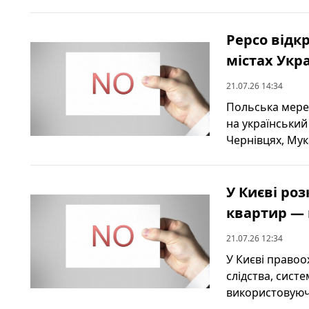
Pepco відк
містах Укр
21.07.26 14:34
Польська мере
на український
Чернівцях, Мука
У Києві ро
квартир — 
21.07.26 12:34
У Києві правоо
слідства, сист
використовуючи