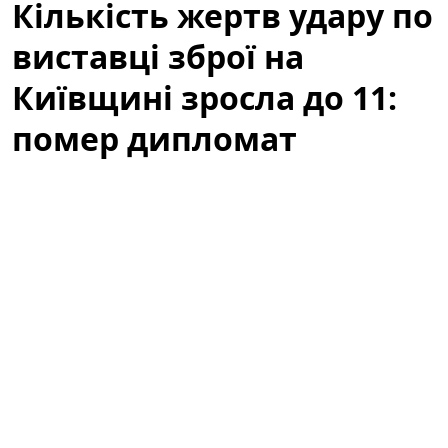
Кількість жертв удару по
виставці зброї на
Київщині зросла до 11:
помер дипломат
Кількість загиблих внаслідок російського ракетного
удару по Київській області 24 липня зросла до
11
осіб.
У лікарні помер 66‑річний громадянин України,
дипломат Мальтійського ордену, який отримав тяжкі
поранення під час атаки. Про загальні обставини
трагедії та реакцію правоохоронних і військових
органів повідомили представники Офісу
Генерального прокурора та Генерального штабу
Збройних сил України.