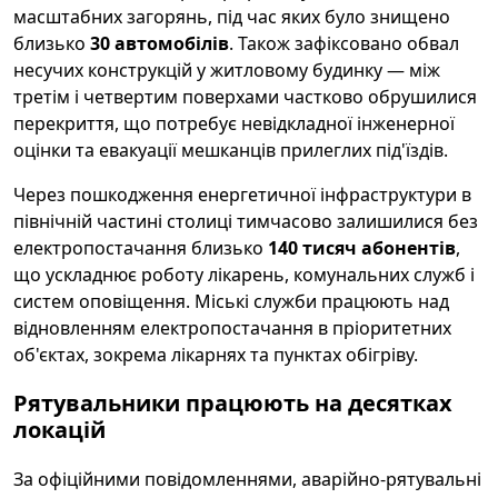
масштабних загорянь, під час яких було знищено
близько
30 автомобілів
. Також зафіксовано обвал
несучих конструкцій у житловому будинку — між
третім і четвертим поверхами частково обрушилися
перекриття, що потребує невідкладної інженерної
оцінки та евакуації мешканців прилеглих під'їздів.
Через пошкодження енергетичної інфраструктури в
північній частині столиці тимчасово залишилися без
електропостачання близько
140 тисяч абонентів
,
що ускладнює роботу лікарень, комунальних служб і
систем оповіщення. Міські служби працюють над
відновленням електропостачання в пріоритетних
об'єктах, зокрема лікарнях та пунктах обігріву.
Рятувальники працюють на десятках
локацій
За офіційними повідомленнями, аварійно-рятувальні