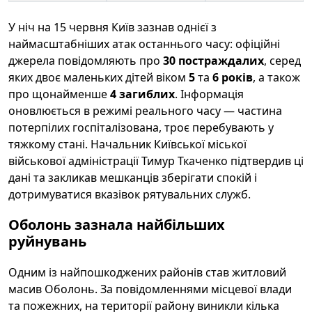
У ніч на 15 червня Київ зазнав однієї з
наймасштабніших атак останнього часу: офіційні
джерела повідомляють про
30 постраждалих
, серед
яких двоє маленьких дітей віком
5
та
6 років
, а також
про щонайменше
4 загиблих
. Інформація
оновлюється в режимі реального часу — частина
потерпілих госпіталізована, троє перебувають у
тяжкому стані. Начальник Київської міської
військової адміністрації Тимур Ткаченко підтвердив ці
дані та закликав мешканців зберігати спокій і
дотримуватися вказівок рятувальних служб.
Оболонь зазнала найбільших
руйнувань
Одним із найпошкоджених районів став житловий
масив Оболонь. За повідомленнями місцевої влади
та пожежних, на території району виникли кілька