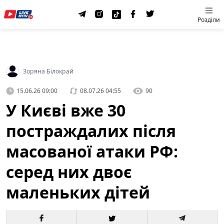
Розділи
Зоряна Білокрай
15.06.26 09:00
08.07.26 04:55
90
У Києві вже 30
постраждалих після
масованої атаки РФ:
серед них двоє
маленьких дітей