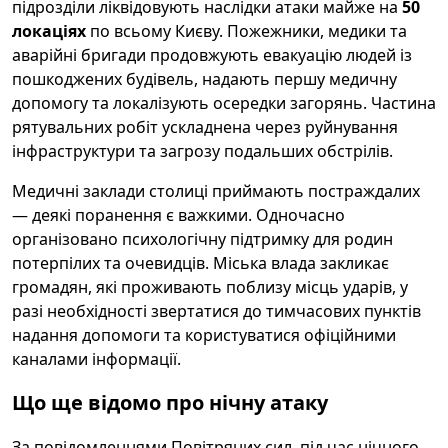
підрозділи ліквідовують наслідки атаки майже на
50
локаціях
по всьому Києву. Пожежники, медики та
аварійні бригади продовжують евакуацію людей із
пошкоджених будівель, надають першу медичну
допомогу та локалізують осередки загорянь. Частина
рятувальних робіт ускладнена через руйнування
інфраструктури та загрозу подальших обстрілів.
Медичні заклади столиці приймають постраждалих
— деякі поранення є важкими. Одночасно
організовано психологічну підтримку для родин
потерпілих та очевидців. Міська влада закликає
громадян, які проживають поблизу місць ударів, у
разі необхідності звертатися до тимчасових пунктів
надання допомоги та користуватися офіційними
каналами інформації.
Що ще відомо про нічну атаку
За повідомленнями Повітряних сил, під час нічного