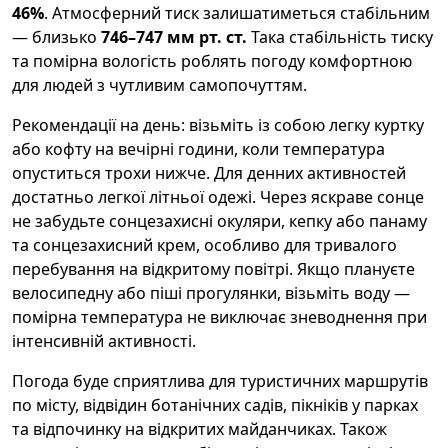
46%
. Атмосферний тиск залишатиметься стабільним
— близько
746–747 мм рт. ст.
Така стабільність тиску
та помірна вологість роблять погоду комфортною
для людей з чутливим самопочуттям.
Рекомендації на день: візьміть із собою легку куртку
або кофту на вечірні години, коли температура
опуститься трохи нижче. Для денних активностей
достатньо легкої літньої одежі. Через яскраве сонце
не забудьте сонцезахисні окуляри, кепку або панаму
та сонцезахисний крем, особливо для тривалого
перебування на відкритому повітрі. Якщо плануєте
велосипедну або піші прогулянки, візьміть воду —
помірна температура не виключає зневоднення при
інтенсивній активності.
Погода буде сприятлива для туристичних маршрутів
по місту, відвідин ботанічних садів, пікніків у парках
та відпочинку на відкритих майданчиках. Також