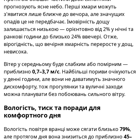
прогнозують ясне небо. Перші хмари можуть
з'явитися лише ближче до вечора, але значущих
опадів це не передбачає. Імовірність дощу
залишається низькою — орієнтовно від 2% у нічні та
ранкові години до близько 24% ввечері. Отже,
вірогідність, що вечірня хмарність переросте у дощ,
невисока.
Вітер у середньому буде слабким або помірним —
приблизно
0,7–3,7 м/с
. Найбільші пориви очікуються
у денні години, але вони не даватимуть значного
дискомфорту, тож прогулянки та вуличні заходи
можна планувати без побоювань сильного вітру.
Вологість, тиск та поради для
комфортного дня
Вологість повітря вранці може сягати близько
79%
,
але протягом дня вона знизиться до приблизно
45–