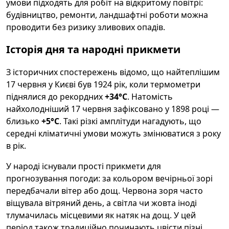
умови підходять для робіт на відкритому повітрі:
будівництво, ремонти, ландшафтні роботи можна
проводити без ризику зливових опадів.
Історія дня та народні прикмети
З історичних спостережень відомо, що найтеплішим
17 червня у Києві був 1924 рік, коли термометри
піднялися до рекордних
+34°C
. Натомість
найхолодніший 17 червня зафіксовано у 1898 році —
близько
+5°C
. Такі різкі амплітуди нагадують, що
середні кліматичні умови можуть змінюватися з року
в рік.
У народі існували прості прикмети для
прогнозування погоди: за кольором вечірньої зорі
передбачали вітер або дощ. Червона зоря часто
віщувала вітряний день, а світла чи жовта іноді
тлумачилась місцевими як натяк на дощ. У цей
період також традиційно починають цвісти пізні