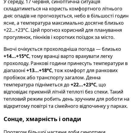
У середу, 17 червня, синоптична ситуація
складатиметься на користь комфортного літнього
дня: опадів не прогнозується, небо в більшості годин
ясне, а температура максимально досягне близько
+22...+23°C. Цей прогноз корисний для планування
прогулянок, пікніків і коротких поїздок за місто.
Вночі очікується прохолодніша погода — близько
+14...+15°C
, тому вранці варто врахувати легку
прохолоду. Ранкові години принесуть температури в
діапазоні
+13...+18°C
, тож комфорт для ранкових
пробіжок або транспорту загалом. Денна
температура підніметься до
+22...+23°C
, що
відповідає приємній літній теплоті без спеки. Такий
тепловий режим робить день зручним для роботи на
відкритому повітрі та сімейного відпочинку у парках.
Сонце, хмарність і опади
Протягом більшої частини доби синоптики