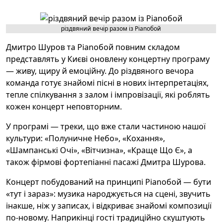
різдвяний вечір разом із Pianoбой
Дмитро Шуров та Pianoбой повним складом
представлять у Києві оновлену концертну програму
— живу, щиру й емоційну. До різдвяного вечора
команда готує знайомі пісні в нових інтерпретаціях,
тепле спілкування з залом і імпровізації, які роблять
кожен концерт неповторним.
У програмі — треки, що вже стали частиною нашої
культури: «Полуничне Небо», «Кохання»,
«Шампанські Очі», «Вітчизна», «Краще Що Є», а
також фірмові фортепіанні пасажі Дмитра Шурова.
Концерт побудований на принципі Pianoбой — бути
«тут і зараз»: музика народжується на сцені, звучить
інакше, ніж у записах, і відкриває знайомі композиції
по-новому. Наприкінці гості традиційно скуштують