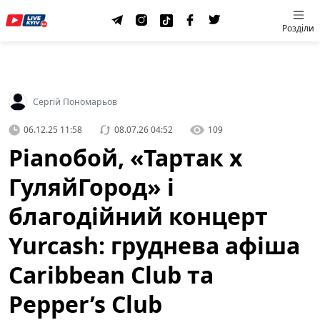
Розділи
Сергій Пономарьов
06.12.25 11:58
08.07.26 04:52
109
Pianoбой, «Тартак х
ГуляйГород» і
благодійний концерт
Yurcash: груднева афіша
Caribbean Club та
Pepper’s Club