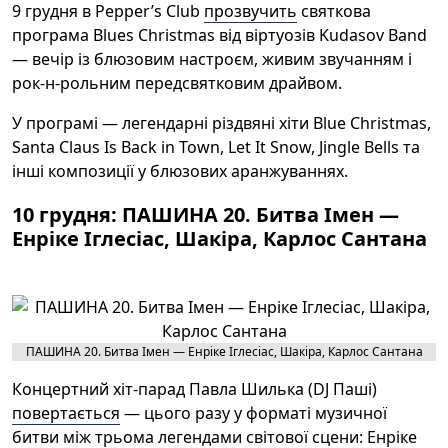
9 грудня в Pepper’s Club
прозвучить
святкова
програма Blues Christmas від віртуозів Kudasov Band
— вечір із блюзовим настроєм, живим звучанням і
рок-н-рольним передсвятковим драйвом.
У програмі — легендарні різдвяні хіти Blue Christmas,
Santa Claus Is Back in Town, Let It Snow, Jingle Bells та
інші композиції у блюзових аранжуваннях.
10 грудня: ПАШИНА 20. Битва Імен —
Енріке Іглесіас, Шакіра, Карлос Сантана
ПАШИНА 20. Битва Імен — Енріке Іглесіас, Шакіра, Карлос Сантана
Концертний хіт-парад Павла Шилька (DJ Паші)
повертається
— цього разу у форматі музичної
битви між трьома легендами світової сцени: Енріке