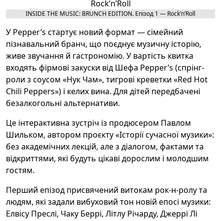
INSIDE THE MUSIC: BRUNCH EDITION. Епізод 1 — Rock’n’Roll
У Pepper’s стартує новий формат — сімейний
пізнавальний бранч, що поєднує музичну історію,
живе звучання й гастрономію. У вартість квитка
входять фірмові закуски від Шефа Pepper’s (спрінг-
роли з соусом «Нук Чам», тигрові креветки «Red Hot
Chili Peppers») і келих вина. Для дітей передбачені
безалкогольні альтернативи.
Це інтерактивна зустріч із продюсером Павлом
Шильком, автором проєкту «Історії сучасної музики»:
без академічних лекцій, але з діалогом, фактами та
відкриттями, які будуть цікаві дорослим і молодшим
гостям.
Перший епізод присвячений витокам рок-н-ролу та
людям, які задали вибуховий тон новій епосі музики:
Елвісу Преслі, Чаку Беррі, Літлу Річарду, Джеррі Лі