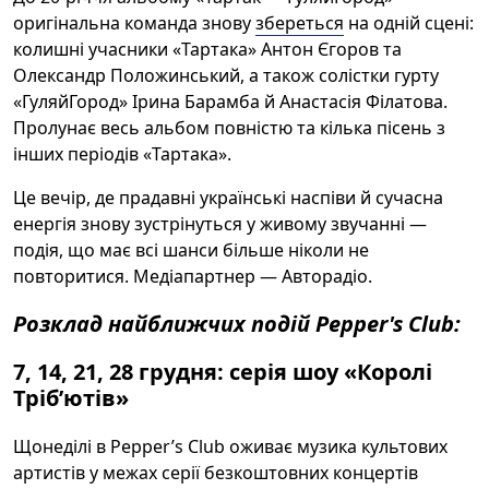
оригінальна команда знову
збереться
на одній сцені:
колишні учасники «Тартака» Антон Єгоров та
Олександр Положинський, а також солістки гурту
«ГуляйГород» Ірина Барамба й Анастасія Філатова.
Пролунає весь альбом повністю та кілька пісень з
інших періодів «Тартака».
Це вечір, де прадавні українські наспіви й сучасна
енергія знову зустрінуться у живому звучанні —
подія, що має всі шанси більше ніколи не
повторитися. Медіапартнер — Авторадіо.
Розклад найближчих подій Pepper's Club:
7, 14, 21, 28 грудня: серія шоу «Королі
Трібʼютів»
Щонеділі в Pepper’s Club оживає музика культових
артистів у межах серії безкоштовних концертів