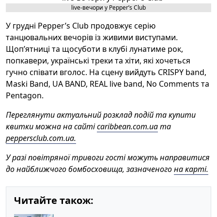
live-вечори у Pepper’s Club
У грудні Pepper’s Club
продовжує
серію
танцювальних вечорів із живими виступами.
Щоп’ятниці та щосуботи в клубі лунатиме рок,
попкавери, українські треки та хіти, які хочеться
гучно співати вголос. На сцену вийдуть CRISPY band,
Maski Band, UA BAND, REAL live band, No Comments та
Pentagon.
Переглянути актуальний розклад подій та купити
квитки можна на сайті
caribbean.com.ua
та
peppersclub.com.ua.
У разі повітряної тривоги гості можуть направитися
до найближчого бомбосховища, зазначеного
на карті.
Читайте також: