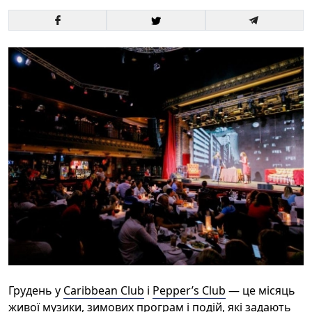
Грудень у
Caribbean Club
і
Pepper’s Club
— це місяць
живої музики, зимових програм і подій, які задають