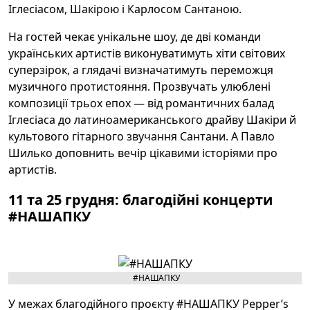
Іглесіасом, Шакірою і Карлосом Сантаною.
На гостей чекає унікальне шоу, де дві команди
українських артистів виконуватимуть хіти світових
суперзірок, а глядачі визначатимуть переможця
музичного протистояння. Прозвучать улюблені
композиції трьох епох — від романтичних балад
Іглесіаса до латиноамериканського драйву Шакіри й
культового гітарного звучання Сантани. А Павло
Шилько доповнить вечір цікавими історіями про
артистів.
11 та 25 грудня: благодійні концерти
#НАШАПКУ
#НАШАПКУ
У межах благодійного проєкту #НАШАПКУ Pepper’s