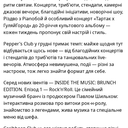
ритм святам. Концерти, триб’юти, стендапи, камерні
джазові вечори, благодійні ініціативи, новорічні шоу,
Різдво з Pianoбой й особливий концерт «Тартак х
ГуляйГород» до 20-річчя культового альбому —
кожен тиждень пропонує свій настрій і стиль.
Pepper’s Club у грудні тримає темп: майже щодня тут
відбувається щось нове — від благодійних концертів
і стендапів до триб’ютів та танцювальних live-
вечорів. Атмосфера невимушена, події — різні за
настроєм, тож легко знайти формат для себе.
Серед нових івентів — INSIDE THE MUSIC: BRUNCH
EDITION. Епізод 1 — Rock’n’Roll. Це сімейний
музичний бранч із продюсером Павлом Шильком:
інтерактивна розмова про витоки рок-н-ролу,
знайомство з легендами, жива музика та спеціальне
меню від шефа.