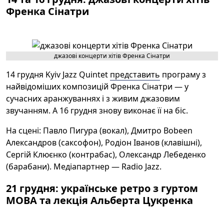
Френка Сінатри
джазові концерти хітів Френка Сінатри
14 грудня Kyiv Jazz Quintet
представить
програму з
найвідоміших композицій Френка Сінатри — у
сучасних аранжуваннях і з живим джазовим
звучанням. А 16 грудня знову виконає її на біс.
На сцені: Павло Пигура (вокал), Дмитро Bobeen
Александров (саксофон), Родіон Іванов (клавішні),
Сергій Клюєнко (контрабас), Олександр Лебеденко
(барабани). Медіапартнер — Radio Jazz.
21 грудня: українське ретро з гуртом
МОВА та лекція Альберта Цукренка