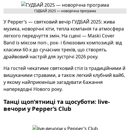
ГУДБАЙ 2025 — новорічна програма
У Pepper’s — святковий вечір ГУДБАЙ 2025: жива
музика, новорічні хіти, тепла компанія та атмосфера
легкого передчуття змін. На сцені — Maski Cover
Band із міксом поп-, рок- і блюзових композицій: від
класики 60-х до сучасних треків, що створять
драйвовий настрій для зустрічі 2026 року.
На гостей чекатиме святковий стіл із традиційними й
вишуканими стравами, а також легкий клубний вайб,
у якому найприємніше загадувати бажання
напередодні Нового року.
Танці щоп’ятниці та щосуботи: live-
вечори у Pepper’s Club