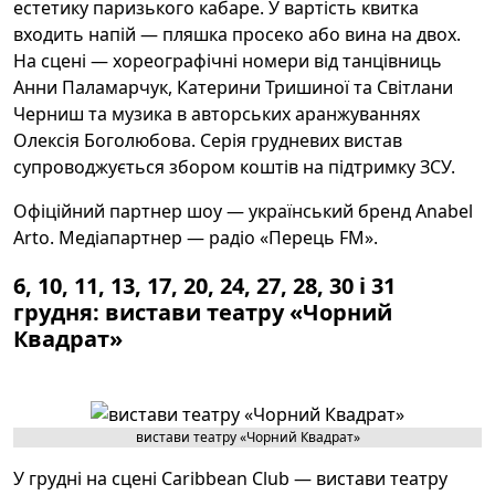
естетику паризького кабаре. У вартість квитка
входить напій — пляшка просеко або вина на двох.
На сцені — хореографічні номери від танцівниць
Анни Паламарчук, Катерини Тришиної та Світлани
Черниш та музика в авторських аранжуваннях
Олексія Боголюбова. Серія грудневих вистав
супроводжується збором коштів на підтримку ЗСУ.
Офіційний партнер шоу — український бренд Anabel
Arto. Медіапартнер — радіо «Перець FM».
6, 10, 11, 13, 17, 20, 24, 27, 28, 30 і 31
грудня: вистави театру «Чорний
Квадрат»
вистави театру «Чорний Квадрат»
У грудні на сцені Caribbean Club — вистави театру