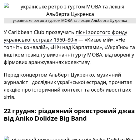
українське ретро з гуртом МОВА та лекція Альберта Цукренка
У Caribbean Club прозвучать
пісні золотого фонду
української естради 1960–80-х
— «Києве мій», «Не
топчіть конвалій», «Ніч над Карпатами», «Україно» та
інші композиції у виконанні гурту МОВА, відтворені у
фірмових аранжуваннях колективу.
Перед концертом Альберт Цукренко, музичний
журналіст і дослідник української естради, прочитає
лекцію про історичний контекст та особливості цих
хітів.
22 грудня: різдвяний оркестровий джаз
від Aniko Dolidze Big Band