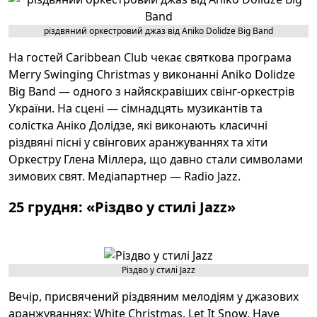
різдвяний оркестровий джаз від Aniko Dolidze Big Band
На гостей Caribbean Club чекає святкова програма
Merry Swinging Christmas у виконанні Aniko Dolidze
Big Band — одного з найяскравіших свінг-оркестрів
України. На сцені — сімнадцять музикантів та
солістка Аніко Долідзе, які виконають класичні
різдвяні пісні у свінгових аранжуваннях та хіти
Оркестру Глена Міллера, що давно стали символами
зимових свят. Медіапартнер — Radio Jazz.
25 грудня: «Різдво у стилі Jazz»
Різдво у стилі Jazz
Вечір, присвячений різдвяним мелодіям у джазових
аранжуваннях: White Christmas, Let It Snow, Have