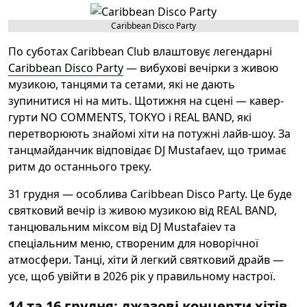
Caribbean Disco Party
По суботах Caribbean Club влаштовує легендарні
Caribbean Disco Party
— вибухові
вечірки з живою
музикою, танцями та сетами, які не дають
зупинитися ні на мить. Щотижня на сцені — кавер-
гурти NO COMMENTS, TOKYO і REAL BAND, які
перетворюють знайомі хіти на потужні лайв-шоу. За
танцмайданчик відповідає DJ Mustafaev, що тримає
ритм до останнього треку.
31 грудня — особлива Caribbean Disco Party. Це буде
святковий вечір із живою музикою від
REAL BAND
,
танцювальним міксом від DJ Mustafaiev та
спеціальним меню, створеним для новорічної
атмосфери. Танці, хіти й легкий святковий драйв —
усе, щоб увійти в 2026 рік у правильному настрої.
14 та 16 грудня: джазові концерти хітів