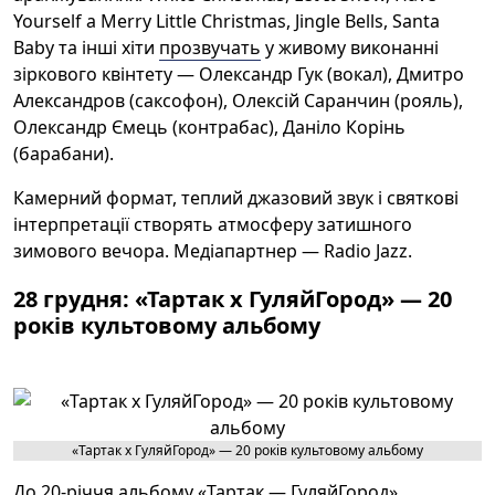
Yourself a Merry Little Christmas, Jingle Bells, Santa
Baby та інші хіти
прозвучать
у живому виконанні
зіркового квінтету — Олександр Гук (вокал), Дмитро
Александров (саксофон), Олексій Саранчин (рояль),
Олександр Ємець (контрабас), Даніло Корінь
(барабани).
Камерний формат, теплий джазовий звук і святкові
інтерпретації створять атмосферу затишного
зимового вечора. Медіапартнер — Radio Jazz.
28 грудня: «Тартак х ГуляйГород» — 20
років культовому альбому
«Тартак х ГуляйГород» — 20 років культовому альбому
До 20-річчя альбому «Тартак — ГуляйГород»