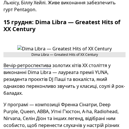
Льюїсу, Біллу Хейлі. Живе виконання забезпечить
гурт Pentagon.
15 грудня: Dima Libra — Greatest Hits of
XX Century
Dima Libra — Greatest Hits of XX Century
Вечір-ретроспектива
золотих хітів ХХ століття у
виконанні Dima Libra — лауреата премії YUNA,
резидента проєктів DJ Паші та вокаліста, який
однаково переконливо звучить у класиці, соулі й рок-
баладах.
У програмі — композиції Френка Сінатри, Deep
Purple, Queen, ABBA, Уітні Г’юстон, A-ha, Radiohead,
Nirvana, Селін Діон та інших легенд, відібрані ним
особисто, щоб перенести слухачів у настрій різних