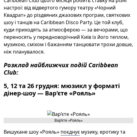
Caribbean Club цього місяця робить ставку на різні
настрої: від відвертого гумору театру «Чорний
Квадрат» до різдвяних джазових програм, святкових
шоу і танців на Caribbean Disco Party. Це той клуб,
куди приходять за атмосферою — за вечорами, що
переносять у передноворічний Київ із його теплом,
музикою, сміхом і бажанням танцювати трохи довше,
ніж планувалося.
Розклад найближчих подій Сaribbean
Club:
5, 12 та 26 грудня: мюзикл у форматі
дінер-шоу — Вар’єте «Рояль»
Вар’єте «Рояль»
Вишукане шоу «Рояль»
поєднує
музику, еротику та