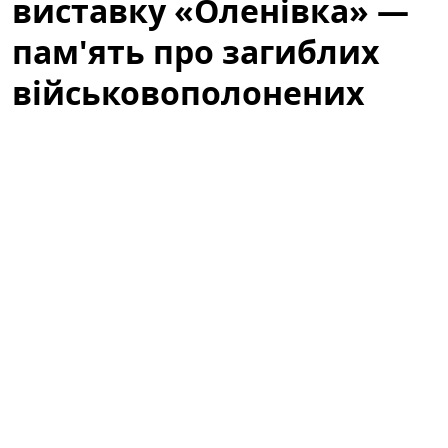
виставку «Оленівка» —
пам'ять про загиблих
військовополонених
У столиці готуються до відкриття важливої
документально-мистецької події — виставки, що
покликана зберегти пам'ять про загиблих
українських військовополонених та привернути
увагу суспільства до трагедії в Оленівці. Організатори
обіцяють глибокий емоційний досвід, який поєднає
архівні матеріали, художні інсталяції та голоси родин
постраждалих.
У Києві відкриють виставку «Оленівка»
— пам'ять про загиблих