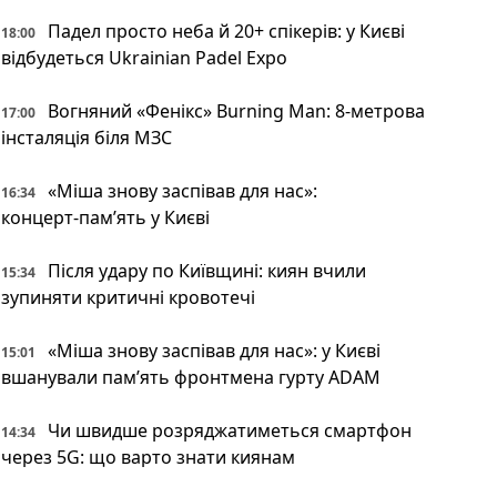
Падел просто неба й 20+ спікерів: у Києві
18:00
відбудеться Ukrainian Padel Expo
Вогняний «Фенікс» Burning Man: 8-метрова
17:00
інсталяція біля МЗС
«Міша знову заспівав для нас»:
16:34
концерт‑пам’ять у Києві
Після удару по Київщині: киян вчили
15:34
зупиняти критичні кровотечі
«Міша знову заспівав для нас»: у Києві
15:01
вшанували пам’ять фронтмена гурту ADAM
Чи швидше розряджатиметься смартфон
14:34
через 5G: що варто знати киянам