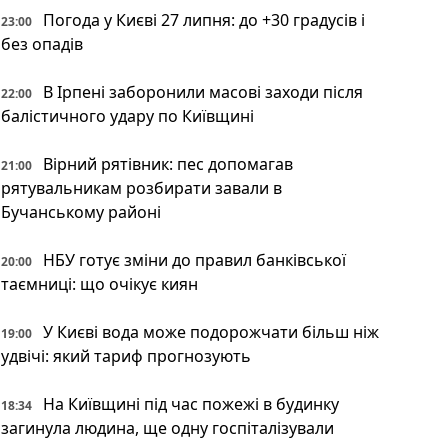
Погода у Києві 27 липня: до +30 градусів і
23:00
без опадів
В Ірпені заборонили масові заходи після
22:00
балістичного удару по Київщині
Вірний рятівник: пес допомагав
21:00
рятувальникам розбирати завали в
Бучанському районі
НБУ готує зміни до правил банківської
20:00
таємниці: що очікує киян
У Києві вода може подорожчати більш ніж
19:00
удвічі: який тариф прогнозують
На Київщині під час пожежі в будинку
18:34
загинула людина, ще одну госпіталізували