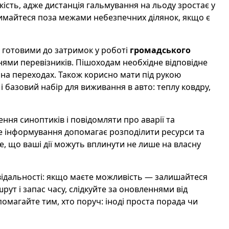
ість, адже дистанція гальмування на льоду зростає у
тримайтеся поза межами небезпечних ділянок, якщо є
 готовими до затримок у роботі
громадського
ями перевізників. Пішоходам необхідне відповідне
 на переходах. Також корисно мати під рукою
 базовий набір для виживання в авто: теплу ковдру,
ння синоптиків і повідомляти про аварії та
не інформування допомагає розподілити ресурси та
 що ваші дії можуть вплинути не лише на власну
відальності: якщо маєте можливість — залишайтеся
ут і запас часу, слідкуйте за оновленнями від
опомагайте тим, хто поруч: іноді проста порада чи