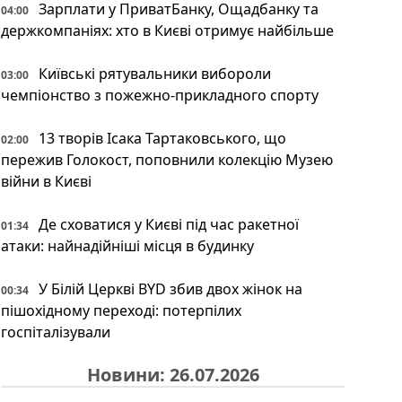
Зарплати у ПриватБанку, Ощадбанку та
04:00
держкомпаніях: хто в Києві отримує найбільше
Київські рятувальники вибороли
03:00
чемпіонство з пожежно-прикладного спорту
13 творів Ісака Тартаковського, що
02:00
пережив Голокост, поповнили колекцію Музею
війни в Києві
Де сховатися у Києві під час ракетної
01:34
атаки: найнадійніші місця в будинку
У Білій Церкві BYD збив двох жінок на
00:34
пішохідному переході: потерпілих
госпіталізували
Новини: 26.07.2026