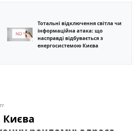
Тотальні відключення світла чи
інформаційна атака: що
насправді відбувається з
енергосистемою Києва
77
і Києва
онну рекламу: адреса