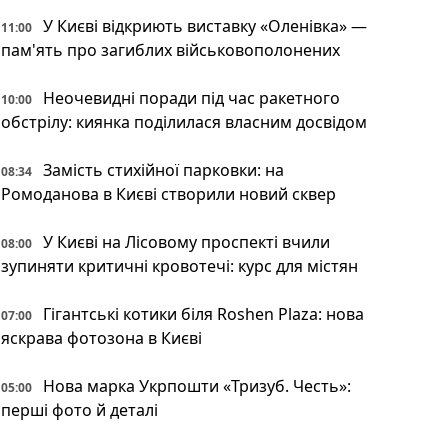
У Києві відкриють виставку «Оленівка» —
11:00
пам'ять про загиблих військовополонених
Неочевидні поради під час ракетного
10:00
обстрілу: киянка поділилася власним досвідом
Замість стихійної парковки: на
08:34
Ромоданова в Києві створили новий сквер
У Києві на Лісовому проспекті вчили
08:00
зупиняти критичні кровотечі: курс для містян
Гігантські котики біля Roshen Plaza: нова
07:00
яскрава фотозона в Києві
Нова марка Укрпошти «Тризуб. Честь»:
05:00
перші фото й деталі