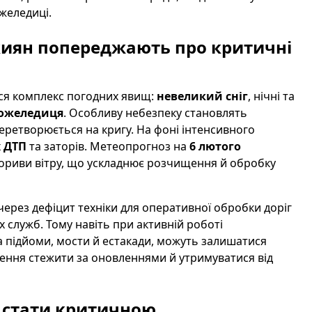
желедиці.
киян попереджають про критичні
ться комплекс погодних явищ:
невеликий сніг
, нічні та
ожеледиця
. Особливу небезпеку становлять
еретворюється на кригу. На фоні інтенсивного
х
ДТП
та заторів. Метеопрогноз на
6 лютого
пориви вітру, що ускладнює розчищення й обробку
через дефіцит техніки для оперативної обробки доріг
 служб. Тому навіть при активній роботі
а підйоми, мости й естакади, можуть залишатися
ення стежити за оновленнями й утримуватися від
е стати критичною