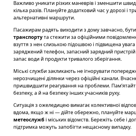
Важливо уникати різких маневрів і зменшити швидк
кілька разів. Плануйте додатковий час у дорозі і 
альтернативні маршрути.
Пасажирам радять виходити з дому завчасно, бути
транспорту
та стежити за офіційними повідомленн
взуття з нен слизькою підошвою і підвищена увага
заряджений телефон, запасний зарядний пристрій і
запас води й продукти тривалого зберігання.
Міські служби закликають не ігнорувати попередже
нерозчищені ділянки через офіційні канали. Вчас
пришвидшити реагування на проблеми. Пам’ятайте,
безпеку, а й на безпеку інших учасників руху.
Ситуація з ожеледицею вимагає колективної відпо
вдома, якщо ж ні — дійте обережно, плануйте маршр
метеослужб
і міських відомств. Бережіть себе і д
підтримка можуть запобігти нещасному випадку.