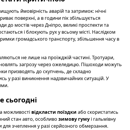
вищують ймовірність аварій та затримок: нічні
иває поверхні, а в години пік збільшується
зди до мостів через Дніпро, великі проспекти та
стаються і блокують рух у всьому місті. Наслідком
атримки громадського транспорту, збільшення часу в
ляються не лише на проїжджій частині. Тротуари,
тановлять загрозу через ожеледицю. Пішоходи можуть
нки призводять до скупчень, де складно
сь у разі виникнення надзвичайних ситуацій. У
ими.
е сьогодні
за можливості
відкласти поїздки
або скористатись
чний стан авто, особливо
зимову гуму
і гальмівну
и для зчеплення у разі серйозного обмерзання.