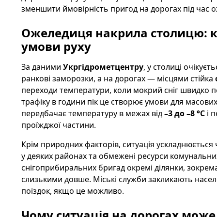
зменшити ймовірність пригод на дорогах під час о
Ожеледиця накрила столицю: 
умови руху
За даними
Укргідрометцентру
, у столиці очікує
ранкові заморозки, а на дорогах — місцями стійка
переходи температури, коли мокрий сніг швидко п
трафіку в години пік це створює умови для масови
передбачає температуру в межах від
–3 до –8 °C
і 
проїжджої частини.
Крім природних факторів, ситуація ускладнюється 
у деяких районах та обмежені ресурси комунальних
снігоприбиральних бригад окремі ділянки, зокрем
слизькими довше. Міські служби закликають насел
поїздок, якщо це можливо.
Чому ситуація на дорогах мож