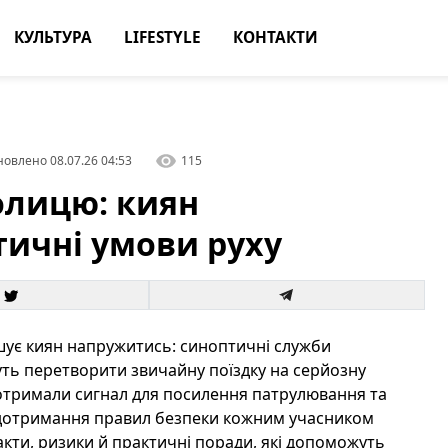
КУЛЬТУРА
LIFESTYLE
КОНТАКТИ
новлено
08.07.26 04:53
115
олицю: киян
ичні умови руху
ушує киян напружитись: синоптичні служби
уть перетворити звичайну поїздку на серйозну
 отримали сигнал для посилення патрулювання та
 дотримання правил безпеки кожним учасником
факти, ризики й практичні поради, які допоможуть