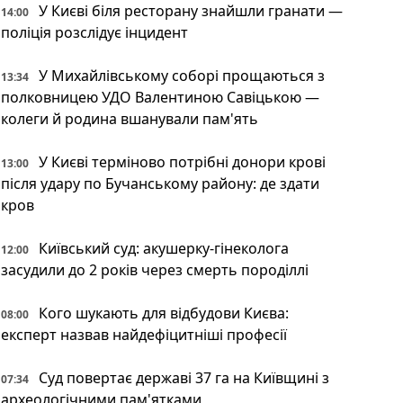
У Києві біля ресторану знайшли гранати —
14:00
поліція розслідує інцидент
У Михайлівському соборі прощаються з
13:34
полковницею УДО Валентиною Савіцькою —
колеги й родина вшанували пам'ять
У Києві терміново потрібні донори крові
13:00
після удару по Бучанському району: де здати
кров
Київський суд: акушерку-гінеколога
12:00
засудили до 2 років через смерть породіллі
Кого шукають для відбудови Києва:
08:00
експерт назвав найдефіцитніші професії
Суд повертає державі 37 га на Київщині з
07:34
археологічними пам'ятками