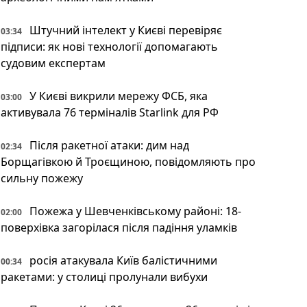
Штучний інтелект у Києві перевіряє
03:34
підписи: як нові технології допомагають
судовим експертам
У Києві викрили мережу ФСБ, яка
03:00
активувала 76 терміналів Starlink для РФ
Після ракетної атаки: дим над
02:34
Борщагівкою й Троєщиною, повідомляють про
сильну пожежу
Пожежа у Шевченківському районі: 18-
02:00
поверхівка загорілася після падіння уламків
росія атакувала Київ балістичними
00:34
ракетами: у столиці пролунали вибухи