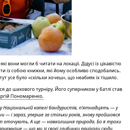
і вони могли б читати на локації. Дідусі із ц
ікавістю
и із собою книжки, які
йому особливо
сподобались.
ут усе було «скільки хочеш», що неабияк
їх
тішило.
ився до шахового турніру. Його суперником у батлі став
ергій Пономаренко.
у Національній капелі бандуристів, п’ятнадцять — у
ни — і зараз, уперше за стільки років, знову пройшовся
ут оточують. А ще — навколишня природа. Бо я трохи
иємніше — що ми зі своєї глибинки приїхали сюди.