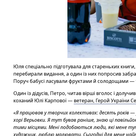
Юля спеціально підготувала для стареньких книги, як
перебирали видання, а один із них попросив забрат
Поруч бабусі ласували фруктами й солодощами — т
Один із дідусів, Петро, читав вірші вголос і долуч
коханий Юлі Карпової —
ветеран, Герой України С
«Я працював у творчих колективах: десять років — 
хорі Верьовки. Я тут бував раніше, знаю ці павільйо
тими місцями. Мені подобаються люди, які мене т
художник, люблю малювати. Сьогодні для мене найпр