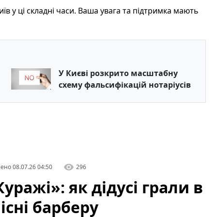
їв у ці складні часи. Ваша увага та підтримка мають
У Києві розкрито масштабну
схему фальсифікацій нотаріусів
лено
08.07.26 04:50
296
уражі»: як дідусі грали в
пісні барберу