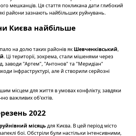
 його мешканців. Ця стаття покликана дати глибокий
та які райони зазнають найбільших руйнувань.
ни Києва найбільше
пало на долю таких районів як
Шевченківський
,
ий
. Ці території, зокрема, стали мішенями через
д, заводи "Артем", "Антонов" та "Меридіан"
коди інфраструктурі, але й створили серйозні
шим місцем для життя в умовах конфлікту, завдяки
чно важливих об'єктів.
ерезень 2022
руйнівний місяць
для Києва. В цей період місто
апеклі бої. Обстріли були настільки інтенсивними,