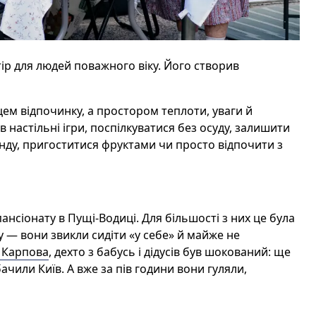
тір для людей поважного віку. Його створив
сцем відпочинку, а простором теплоти, уваги й
 настільні ігри, поспілкуватися без осуду, залишити
онду, пригоститися фруктами чи просто відпочити з
 пансіонату в Пущі-Водиці. Для
більшості
з них це була
 — вони звикли сидіти «у себе» й майже не
 Карпова
, дехто з бабусь і дідусів був шокований: ще
ачили Київ. А вже за
пів
години вони гуляли,