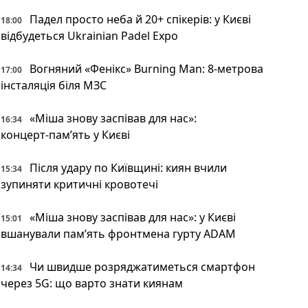
Падел просто неба й 20+ спікерів: у Києві
18:00
відбудеться Ukrainian Padel Expo
Вогняний «Фенікс» Burning Man: 8-метрова
17:00
інсталяція біля МЗС
«Міша знову заспівав для нас»:
16:34
концерт‑пам’ять у Києві
Після удару по Київщині: киян вчили
15:34
зупиняти критичні кровотечі
«Міша знову заспівав для нас»: у Києві
15:01
вшанували пам’ять фронтмена гурту ADAM
Чи швидше розряджатиметься смартфон
14:34
через 5G: що варто знати киянам