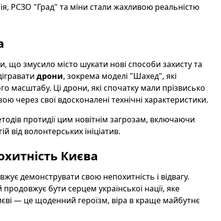
ія, РСЗО "Град" та міни стали жахливою реальністю
а
и, що змусило місто шукати нові способи захисту та
ідігравати
дрони
, зокрема моделі "Шахед", які
го масштабу. Ці дрони, які спочатку мали прізвисько
ою через свої вдосконалені технічні характеристики.
одів протидії цим новітнім загрозам, включаючи
й від волонтерських ініціатив.
охитність Києва
жує демонструвати свою непохитність і відвагу.
й продовжує бути серцем української нації, яке
єві — це щоденний героїзм, віра в краще майбутнє