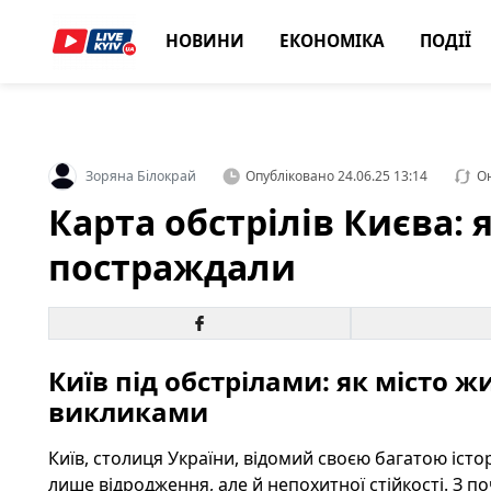
НОВИНИ
ЕКОНОМІКА
ПОДІЇ
Зоряна Білокрай
Опубліковано
24.06.25 13:14
О
Карта обстрілів Києва:
постраждали
Київ під обстрілами: як місто ж
викликами
Київ, столиця України, відомий своєю багатою іст
лише відродження, але й непохитної стійкості. З 