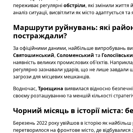
переживає регулярні
обстріли
, які змінили життя
аналіз ситуації, висвітлити як місто адаптується 
Маршрути руйнувань: які райо
постраждали?
За офіційними даними, найбільше випробувань ви
Святошинський
,
Соломенський
та
Голосіївськ
наявність великих промислових об'єктів. Наприкла
регулярно зазнавали ударів, що не лише завдали ш
загрози для місцевих мешканців.
Водночас,
Троєщина
виявилася відносно безпечні
своєму розташуванню та меншій кількості стратегі
Чорний місяць в історії міста: б
Березень 2022 року увійшов в історію як найбільш
перетворилося на фронтове місто, де відбувалися з