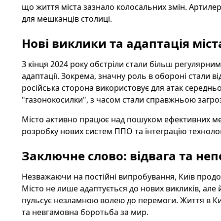
що життя міста зазнало колосальних змін. Артилер
для мешканців столиці.
Нові виклики та адаптація міст
З кінця 2024 року обстріли стали більш регулярним
адаптації. Зокрема, значну роль в обороні стали в
російська сторона використовує для атак середньо
"газонокосилки", з часом стали справжньою загроз
Місто активно працює над пошуком ефективних мет
розробку нових систем ППО та інтеграцію технологі
Заключне слово: відвага та неп
Незважаючи на постійні випробування, Київ продов
Місто не лише адаптується до нових викликів, але 
пульсує незламною волею до перемоги. Життя в Ки
та невгамовна боротьба за мир.