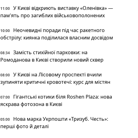
У Києві відкриють виставку «Оленівка» —
11:00
пам'ять про загиблих військовополонених
Неочевидні поради під час ракетного
10:00
обстрілу: киянка поділилася власним досвідом
Замість стихійної парковки: на
08:34
Ромоданова в Києві створили новий сквер
У Києві на Лісовому проспекті вчили
08:00
зупиняти критичні кровотечі: курс для містян
Гігантські котики біля Roshen Plaza: нова
07:00
яскрава фотозона в Києві
Нова марка Укрпошти «Тризуб. Честь»:
05:00
перші фото й деталі