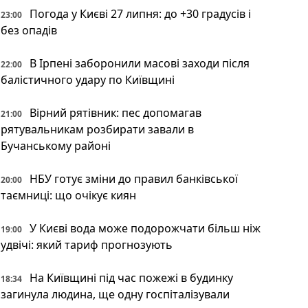
Погода у Києві 27 липня: до +30 градусів і
23:00
без опадів
В Ірпені заборонили масові заходи після
22:00
балістичного удару по Київщині
Вірний рятівник: пес допомагав
21:00
рятувальникам розбирати завали в
Бучанському районі
НБУ готує зміни до правил банківської
20:00
таємниці: що очікує киян
У Києві вода може подорожчати більш ніж
19:00
удвічі: який тариф прогнозують
На Київщині під час пожежі в будинку
18:34
загинула людина, ще одну госпіталізували