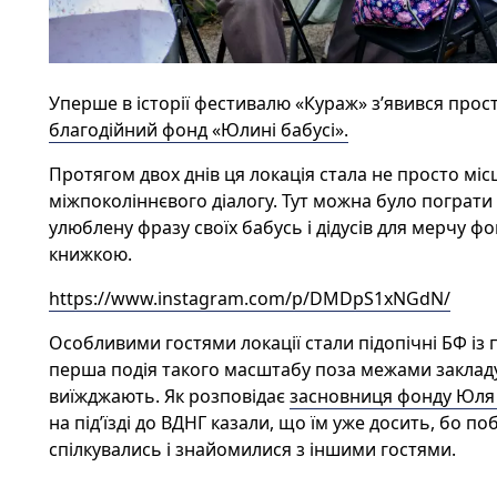
Уперше в історії фестивалю «Кураж» з’явився прос
благодійний фонд «Юлині бабусі».
Протягом
двох днів ця локація стала не просто мі
міжпоколіннєвого діалогу. Тут можна було пограти в
улюблену фразу своїх бабусь і дідусів для мерчу ф
книжкою.
https://www.instagram.com/p/DMDpS1xNGdN/
Особливими гостями локації
стали
підопічні БФ із
перша подія такого масштабу поза межами закладу
виїжджають. Як розповідає
засновниця фонду Юля
на під’їзді до
ВДНГ казали,
що їм уже досить, бо поб
спілкувались і знайомилися з іншими гостями.