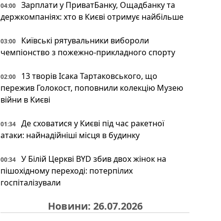
Зарплати у ПриватБанку, Ощадбанку та
04:00
держкомпаніях: хто в Києві отримує найбільше
Київські рятувальники вибороли
03:00
чемпіонство з пожежно-прикладного спорту
13 творів Ісака Тартаковського, що
02:00
пережив Голокост, поповнили колекцію Музею
війни в Києві
Де сховатися у Києві під час ракетної
01:34
атаки: найнадійніші місця в будинку
У Білій Церкві BYD збив двох жінок на
00:34
пішохідному переході: потерпілих
госпіталізували
Новини: 26.07.2026