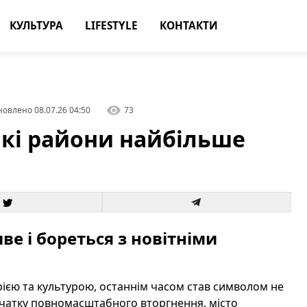
КУЛЬТУРА
LIFESTYLE
КОНТАКТИ
новлено
08.07.26 04:50
73
 які райони найбільше
иве і бореться з новітніми
орією та культурою, останнім часом став символом не
початку повномасштабного вторгнення, місто