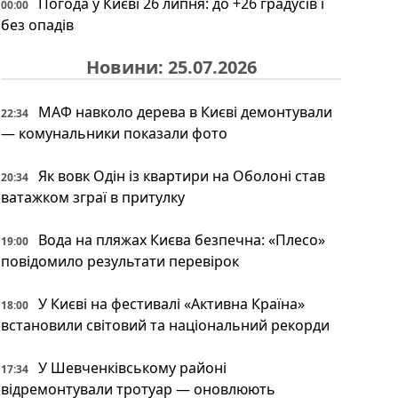
Погода у Києві 26 липня: до +26 градусів і
00:00
без опадів
Новини: 25.07.2026
МАФ навколо дерева в Києві демонтували
22:34
— комунальники показали фото
Як вовк Одін із квартири на Оболоні став
20:34
ватажком зграї в притулку
Вода на пляжах Києва безпечна: «Плесо»
19:00
повідомило результати перевірок
У Києві на фестивалі «Активна Країна»
18:00
встановили світовий та національний рекорди
У Шевченківському районі
17:34
відремонтували тротуар — оновлюють