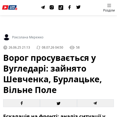
Розділи
Роксолана Мережко
26.06.25 21:13
08.07.26 04:50
58
Ворог просувається у
Вугледарі: зайнято
Шевченка, Бурлацьке,
Вільне Поле
Ескалація на фронті: аналіз ситуації у