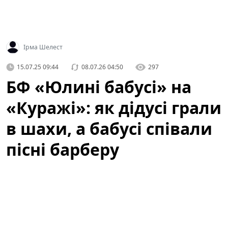
Ірма Шелест
15.07.25 09:44
08.07.26 04:50
297
БФ «Юлині бабусі» на
«Куражі»: як дідусі грали
в шахи, а бабусі співали
пісні барберу