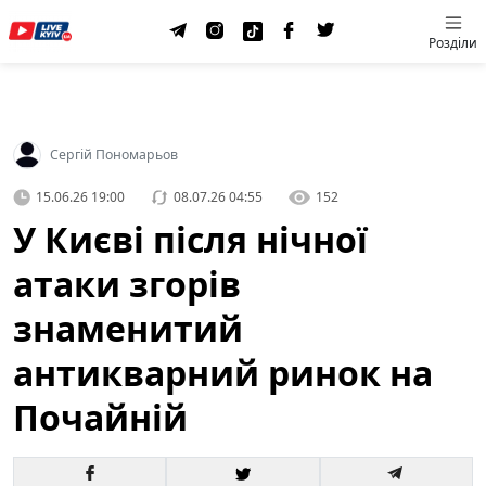
Розділи
Сергій Пономарьов
15.06.26 19:00
08.07.26 04:55
152
У Києві після нічної
атаки згорів
знаменитий
антикварний ринок на
Почайній