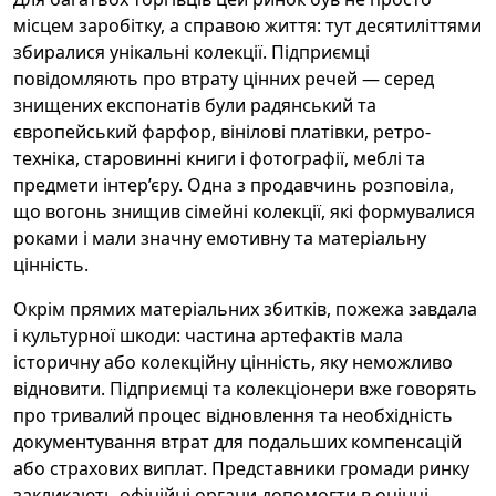
місцем заробітку, а справою життя: тут десятиліттями
збиралися унікальні колекції. Підприємці
повідомляють про втрату цінних речей — серед
знищених експонатів були радянський та
європейський фарфор, вінілові платівки, ретро-
техніка, старовинні книги і фотографії, меблі та
предмети інтер’єру. Одна з продавчинь розповіла,
що вогонь знищив сімейні колекції, які формувалися
роками і мали значну емотивну та матеріальну
цінність.
Окрім прямих матеріальних збитків, пожежа завдала
і культурної шкоди: частина артефактів мала
історичну або колекційну цінність, яку неможливо
відновити. Підприємці та колекціонери вже говорять
про тривалий процес відновлення та необхідність
документування втрат для подальших компенсацій
або страхових виплат. Представники громади ринку
закликають офіційні органи допомогти в оцінці