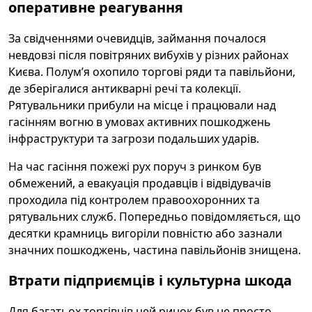
оперативне реагування
За свідченнями очевидців, займання почалося
невдовзі після повітряних вибухів у різних районах
Києва. Полум’я охопило торгові ряди та павільйони,
де зберігалися антикварні речі та колекції.
Рятувальники прибули на місце і працювали над
гасінням вогню в умовах активних пошкоджень
інфраструктури та загрози подальших ударів.
На час гасіння пожежі рух поруч з ринком був
обмежений, а евакуація продавців і відвідувачів
проходила під контролем правоохоронних та
рятувальних служб. Попередньо повідомляється, що
десятки крамниць вигоріли повністю або зазнали
значних пошкоджень, частина павільйонів знищена.
Втрати підприємців і культурна шкода
Для багатьох торгівців цей ринок був не просто