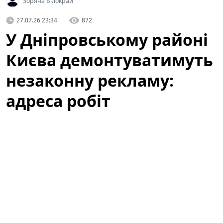
Зоряна Білокрай
27.07.26 23:34
872
У Дніпровському районі
Києва демонтуватимуть
незаконну рекламу:
адреса робіт
Із
27 по 31 липня
у Дніпровському районі Києва
проводитимуться планові роботи з демонтажу
рекламних конструкцій, встановлених без дозвільних
документів. Виконання робіт покладено на фахівців
комунального підприємства
КП «Київреклама»
відповідно до затвердженого графіка та з