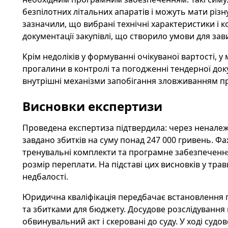
безпілотних літальних апаратів і можуть мати різн
зазначили, що вибрані технічні характеристики і 
документації закупівлі, що створило умови для за
Крім недоліків у формуванні очікуваної вартості, 
прогалини в контролі та погодженні тендерної док
внутрішні механізми запобігання зловживанням п
Висновки експертизи
Проведена експертиза підтвердила: через неналеж
завдано збитків на суму понад 247 000 гривень. Фа
тренувальні комплекти та програмне забезпечення,
розмір переплати. На підставі цих висновків у тра
недбалості.
Юридична кваліфікація передбачає встановлення п
та збитками для бюджету. Досудове розслідування
обвинувальний акт і скеровані до суду. У ході су