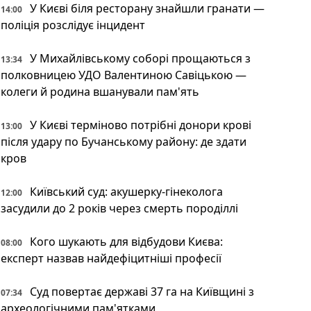
У Києві біля ресторану знайшли гранати —
14:00
поліція розслідує інцидент
У Михайлівському соборі прощаються з
13:34
полковницею УДО Валентиною Савіцькою —
колеги й родина вшанували пам'ять
У Києві терміново потрібні донори крові
13:00
після удару по Бучанському району: де здати
кров
Київський суд: акушерку-гінеколога
12:00
засудили до 2 років через смерть породіллі
Кого шукають для відбудови Києва:
08:00
експерт назвав найдефіцитніші професії
Суд повертає державі 37 га на Київщині з
07:34
археологічними пам'ятками