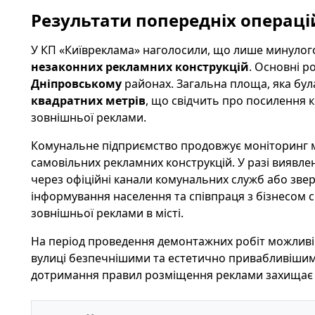
Результати попередніх операцій
У КП «Київреклама» наголосили, що лише минулог
незаконних рекламних конструкцій
. Основні р
Дніпровському
районах. Загальна площа, яка бул
квадратних метрів
, що свідчить про посилення
зовнішньої реклами.
Комунальне підприємство продовжує моніторинг м
самовільних рекламних конструкцій. У разі вияв
через офіційні канали комунальних служб або звер
інформування населення та співпраця з бізнесом
зовнішньої реклами в місті.
На період проведення демонтажних робіт можливі 
вулиці безпечнішими та естетично привабливішими
дотримання правил розміщення реклами захищає ві