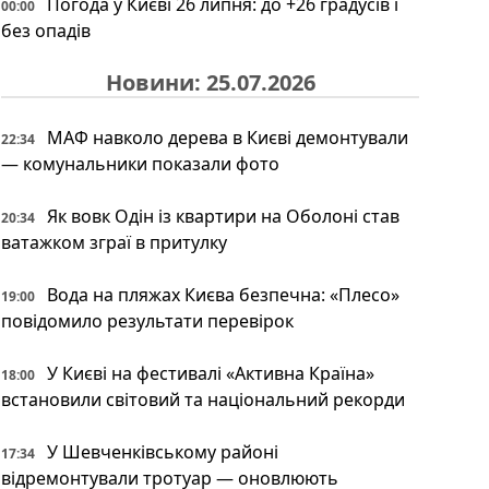
Погода у Києві 26 липня: до +26 градусів і
00:00
без опадів
Новини: 25.07.2026
МАФ навколо дерева в Києві демонтували
22:34
— комунальники показали фото
Як вовк Одін із квартири на Оболоні став
20:34
ватажком зграї в притулку
Вода на пляжах Києва безпечна: «Плесо»
19:00
повідомило результати перевірок
У Києві на фестивалі «Активна Країна»
18:00
встановили світовий та національний рекорди
У Шевченківському районі
17:34
відремонтували тротуар — оновлюють