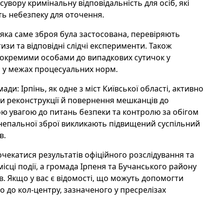
увору кримінальну відповідальність для осіб, які
ь небезпеку для оточення.
 яка саме зброя була застосована, перевіряють
изи та відповідні слідчі експерименти. Також
 окремими особами до випадкових сутичок у
ці у межах процесуальних норм.
ди: Ірпінь, як одне з міст Київської області, активно
си реконструкції й повернення мешканців до
 увагою до питань безпеки та контролю за обігом
огнепальної зброї викликають підвищений суспільний
в.
очекатися результатів офіційного розслідування та
ісці події, а громада Ірпеня та Бучанського району
. Якщо у вас є відомості, що можуть допомогти
або до кол-центру, зазначеного у пресрелізах