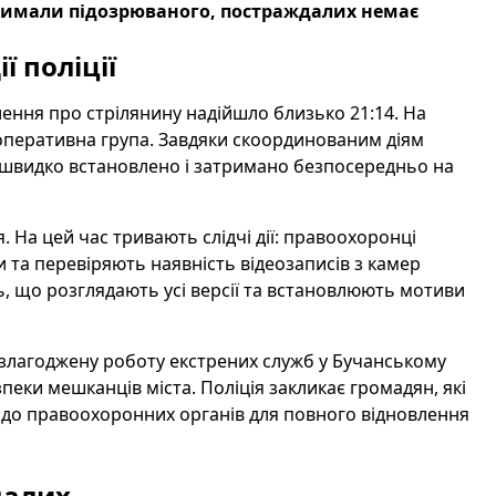
атримали підозрюваного, постраждалих немає
ї поліції
ення про стрілянину надійшло близько 21:14. На
о-оперативна група. Завдяки скоординованим діям
о швидко встановлено і затримано безпосередньо на
На цей час тривають слідчі дії: правоохоронці
и та перевіряють наявність відеозаписів з камер
, що розглядають усі версії та встановлюють мотиви
 злагоджену роботу екстрених служб у Бучанському
пеки мешканців міста. Поліція закликає громадян, які
 до правоохоронних органів для повного відновлення
далих