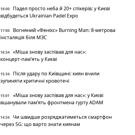
Падел просто неба й 20+ спікерів: у Києві
18:00
відбудеться Ukrainian Padel Expo
Вогняний «Фенікс» Burning Man: 8-метрова
17:00
інсталяція біля МЗС
«Міша знову заспівав для нас»:
16:34
концерт‑пам’ять у Києві
Після удару по Київщині: киян вчили
15:34
зупиняти критичні кровотечі
«Міша знову заспівав для нас»: у Києві
15:01
вшанували пам’ять фронтмена гурту ADAM
Чи швидше розряджатиметься смартфон
14:34
через 5G: що варто знати киянам