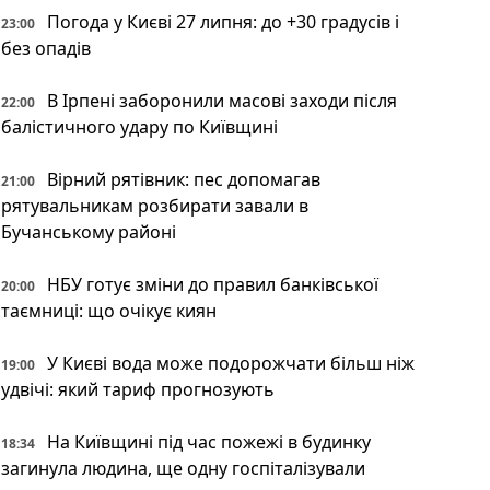
Погода у Києві 27 липня: до +30 градусів і
23:00
без опадів
В Ірпені заборонили масові заходи після
22:00
балістичного удару по Київщині
Вірний рятівник: пес допомагав
21:00
рятувальникам розбирати завали в
Бучанському районі
НБУ готує зміни до правил банківської
20:00
таємниці: що очікує киян
У Києві вода може подорожчати більш ніж
19:00
удвічі: який тариф прогнозують
На Київщині під час пожежі в будинку
18:34
загинула людина, ще одну госпіталізували