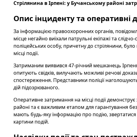
Стрілянина в Ірпені: у Бучанському районі з
Опис інциденту та оперативні ді
За інформацією правоохоронних органів, повідомл
місце негайно виїхали патрульні екіпажі та слідч
поліцейських особу, причетну до стрілянини, бул
місці події.
Затриманим виявився 47-річний мешканець Ірпеня. 
опитують свідків, вилучають можливі речові доказ
спостереження. Представники поліції наголошують
дій підозрюваного.
Оперативне затримання на місці події демонструє
районі та є важливим етапом для гарантування без
мають будь-яку інформацію про подію, звертатися
картини подій.
Наслідки події та стан постраж