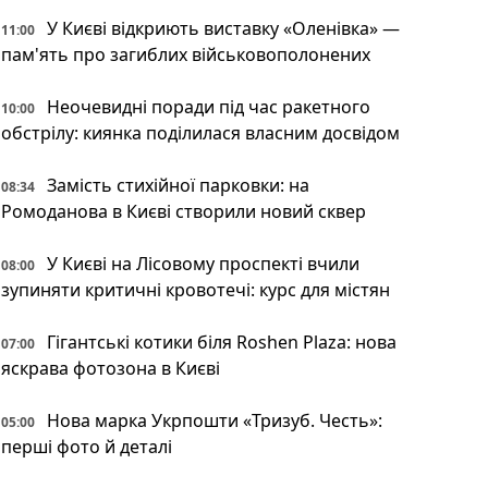
У Києві відкриють виставку «Оленівка» —
11:00
пам'ять про загиблих військовополонених
Неочевидні поради під час ракетного
10:00
обстрілу: киянка поділилася власним досвідом
Замість стихійної парковки: на
08:34
Ромоданова в Києві створили новий сквер
У Києві на Лісовому проспекті вчили
08:00
зупиняти критичні кровотечі: курс для містян
Гігантські котики біля Roshen Plaza: нова
07:00
яскрава фотозона в Києві
Нова марка Укрпошти «Тризуб. Честь»:
05:00
перші фото й деталі