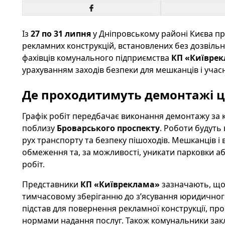
Із
27 по 31 липня
у Дніпровському районі Києва п
рекламних конструкцій, встановлених без дозвільн
фахівців комунального підприємства
КП «Київре
урахуванням заходів безпеки для мешканців і учас
Де проходитимуть демонтажі ц
Графік робіт передбачає виконання демонтажу за
поблизу
Броварського проспекту
. Роботи будуть
рух транспорту та безпеку пішоходів. Мешканців і 
обмеження та, за можливості, уникати парковки аб
робіт.
Представники
КП «Київреклама»
зазначають, що 
тимчасовому зберіганню до з’ясування юридичного 
підстав для повернення рекламної конструкції, п
нормами надання послуг. Також комунальники закл