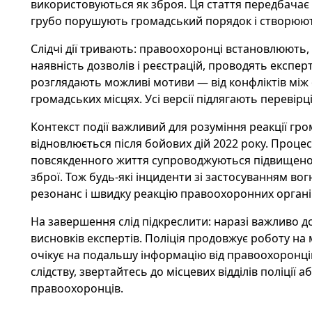
використовуються як зброя. Ця стаття передбачає с
грубо порушують громадський порядок і створюют
Слідчі дії тривають: правоохоронці встановлюють,
наявність дозволів і реєстрацій, проводять експерт
розглядають можливі мотиви — від конфліктів між
громадських місцях. Усі версії підлягають перевір
Контекст події важливий для розуміння реакції грома
відновлюється після бойових дій 2022 року. Проце
повсякденного життя супроводжуються підвищеною
зброї. Тож будь-які інциденти зі застосуванням в
резонанс і швидку реакцію правоохоронних органі
На завершення слід підкреслити: наразі важливо д
висновків експертів. Поліція продовжує роботу на м
очікує на подальшу інформацію від правоохоронців
слідству, звертайтесь до місцевих відділів поліції 
правоохоронців.