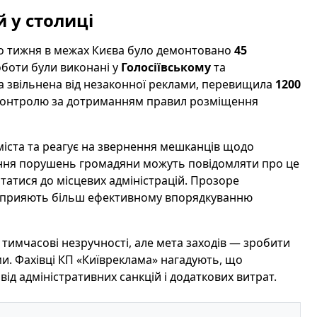
 у столиці
о тижня в межах Києва було демонтовано
45
оботи були виконані у
Голосіївському
та
а звільнена від незаконної реклами, перевищила
1200
 контролю за дотриманням правил розміщення
іста та реагує на звернення мешканців щодо
лення порушень громадяни можуть повідомляти про це
татися до місцевих адміністрацій. Прозоре
 сприяють більш ефективному впорядкуванню
тимчасові незручності, але мета заходів — зробити
. Фахівці КП «Київреклама» нагадують, що
д адміністративних санкцій і додаткових витрат.