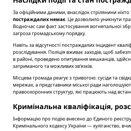
За офіційними даними, внаслідок стрілянини ніхто
постраждалих немає
. Це дозволило уникнути тра
Водночас сам факт застосування вогнепальної збро
загроза громадському порядку.
Навіть за відсутності постраждалих інцидент ква
розслідування. Поліція вживає заходів, щоб забе
в районі, проведено опитування мешканців, здійс
затриманого та можливих зв’язків.
Місцева громада реагує з тривогою: сусіди та свід
мережах, а представники міської ради наголошуют
правоохоронних структур, які працюють над встан
Кримінальна кваліфікація, розс
Інформацію про подію внесено до Єдиного реєстру д
Кримінального кодексу України — хуліганство, вчи