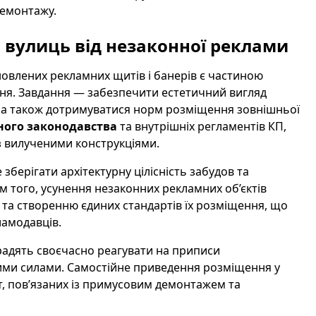
демонтажу.
 вулиць від незаконної реклами
овлених рекламних щитів і банерів є частиною
ня. Завдання — забезпечити естетичний вигляд
їв, а також дотримуватися норм розміщення зовнішньої
ного законодавства
та внутрішніх регламентів КП,
з вилученими конструкціями.
зберігати архітектурну цілісність забудов та
м того, усунення незаконних рекламних об’єктів
та створенню єдиних стандартів їх розміщення, що
ламодавців.
радять своєчасно реагувати на приписи
ими силами. Самостійне приведення розміщення у
т, пов’язаних із примусовим демонтажем та