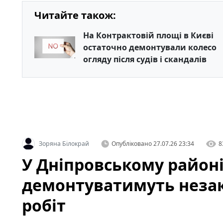
Читайте також:
На Контрактовій площі в Києві
остаточно демонтували колесо
огляду після судів і скандалів
Зоряна Білокрай
Опубліковано
27.07.26 23:34
8
У Дніпровському район
демонтуватимуть незак
робіт