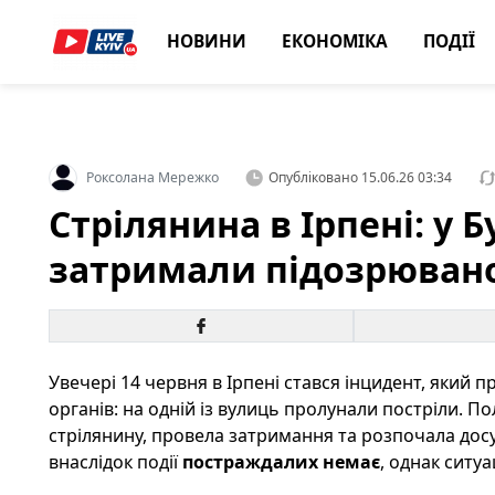
НОВИНИ
ЕКОНОМІКА
ПОДІЇ
Роксолана Мережко
Опубліковано
15.06.26 03:34
Стрілянина в Ірпені: у 
затримали підозрювано
Увечері 14 червня в Ірпені стався інцидент, який 
органів: на одній із вулиць пролунали постріли. П
стрілянину, провела затримання та розпочала дос
внаслідок події
постраждалих немає
, однак ситу