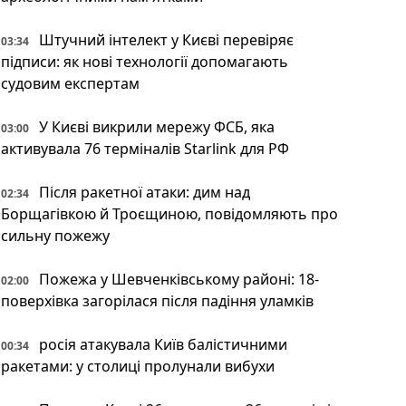
Штучний інтелект у Києві перевіряє
03:34
підписи: як нові технології допомагають
судовим експертам
У Києві викрили мережу ФСБ, яка
03:00
активувала 76 терміналів Starlink для РФ
Після ракетної атаки: дим над
02:34
Борщагівкою й Троєщиною, повідомляють про
сильну пожежу
Пожежа у Шевченківському районі: 18-
02:00
поверхівка загорілася після падіння уламків
росія атакувала Київ балістичними
00:34
ракетами: у столиці пролунали вибухи