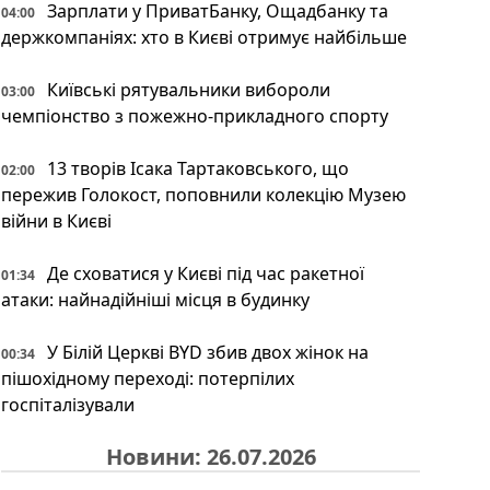
Зарплати у ПриватБанку, Ощадбанку та
04:00
держкомпаніях: хто в Києві отримує найбільше
Київські рятувальники вибороли
03:00
чемпіонство з пожежно-прикладного спорту
13 творів Ісака Тартаковського, що
02:00
пережив Голокост, поповнили колекцію Музею
війни в Києві
Де сховатися у Києві під час ракетної
01:34
атаки: найнадійніші місця в будинку
У Білій Церкві BYD збив двох жінок на
00:34
пішохідному переході: потерпілих
госпіталізували
Новини: 26.07.2026