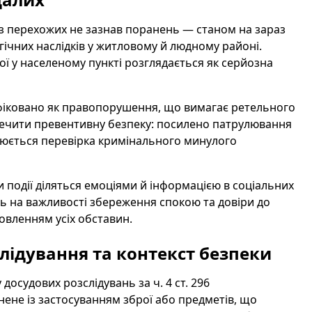
 з перехожих не зазнав поранень — станом на зараз
гічних наслідків у житловому й людному районі.
ї у населеному пункті розглядається як серйозна
ліфіковано як правопорушення, що вимагає ретельного
зпечити превентивну безпеку: посилено патрулювання
нюється перевірка кримінального минулого
ки події діляться емоціями й інформацією в соціальних
ь на важливості збереження спокою та довіри до
овленням усіх обставин.
лідування та контекст безпеки
осудових розслідувань за ч. 4 ст. 296
нене із застосуванням зброї або предметів, що