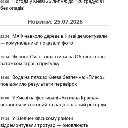
Погода у Києві 26 липня: до +26 градусів і
00:00
без опадів
Новини: 25.07.2026
МАФ навколо дерева в Києві демонтували
22:34
— комунальники показали фото
Як вовк Одін із квартири на Оболоні став
20:34
ватажком зграї в притулку
Вода на пляжах Києва безпечна: «Плесо»
19:00
повідомило результати перевірок
У Києві на фестивалі «Активна Країна»
18:00
встановили світовий та національний рекорди
У Шевченківському районі
17:34
відремонтували тротуар — оновлюють