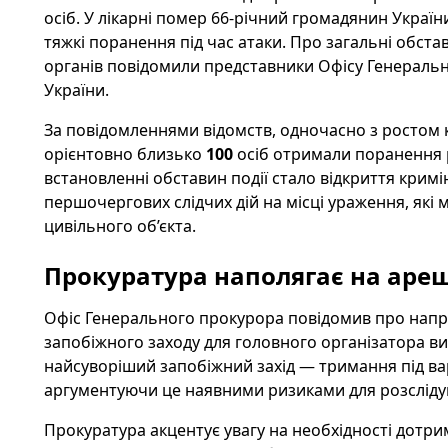
осіб. У лікарні помер 66‑річний громадянин Украї
тяжкі поранення під час атаки. Про загальні обста
органів повідомили представники Офісу Генераль
України.
За повідомленнями відомств, одночасно з ростом кі
орієнтовно близько
100
осіб отримали поранення р
встановленні обставин події стало відкриття кри
першочергових слідчих дій на місці ураження, які
цивільного об’єкта.
Прокуратура наполягає на ареш
Офіс Генерального прокурора повідомив про напр
запобіжного заходу для головного організатора в
найсуворіший запобіжний захід — тримання під ва
аргументуючи це наявними ризиками для розслідув
Прокуратура акцентує увагу на необхідності дотр