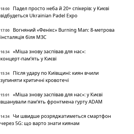
Падел просто неба й 20+ спікерів: у Києві
18:00
відбудеться Ukrainian Padel Expo
Вогняний «Фенікс» Burning Man: 8-метрова
17:00
інсталяція біля МЗС
«Міша знову заспівав для нас»:
16:34
концерт‑пам’ять у Києві
Після удару по Київщині: киян вчили
15:34
зупиняти критичні кровотечі
«Міша знову заспівав для нас»: у Києві
15:01
вшанували пам’ять фронтмена гурту ADAM
Чи швидше розряджатиметься смартфон
14:34
через 5G: що варто знати киянам