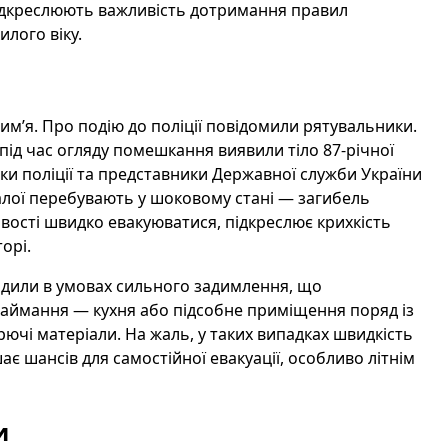
підкреслюють важливість дотримання правил
лого віку.
им’я. Про подію до поліції повідомили рятувальники.
під час огляду помешкання виявили тіло 87-річної
ки поліції та представники Державної служби України
далої перебувають у шоковому стані — загибель
ливості швидко евакуюватися, підкреслює крихкість
орі.
одили в умовах сильного задимлення, що
займання — кухня або підсобне приміщення поряд із
рючі матеріали. На жаль, у таких випадках швидкість
є шансів для самостійної евакуації, особливо літнім
и