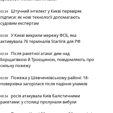
Штучний інтелект у Києві перевіряє
03:34
підписи: як нові технології допомагають
судовим експертам
У Києві викрили мережу ФСБ, яка
03:00
активувала 76 терміналів Starlink для РФ
Після ракетної атаки: дим над
02:34
Борщагівкою й Троєщиною, повідомляють про
сильну пожежу
Пожежа у Шевченківському районі: 18-
02:00
поверхівка загорілася після падіння уламків
росія атакувала Київ балістичними
00:34
ракетами: у столиці пролунали вибухи