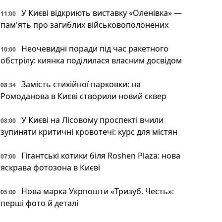
У Києві відкриють виставку «Оленівка» —
11:00
пам'ять про загиблих військовополонених
Неочевидні поради під час ракетного
10:00
обстрілу: киянка поділилася власним досвідом
Замість стихійної парковки: на
08:34
Ромоданова в Києві створили новий сквер
У Києві на Лісовому проспекті вчили
08:00
зупиняти критичні кровотечі: курс для містян
Гігантські котики біля Roshen Plaza: нова
07:00
яскрава фотозона в Києві
Нова марка Укрпошти «Тризуб. Честь»:
05:00
перші фото й деталі