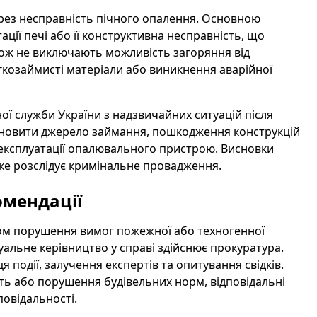
ерез несправність пічного опалення. Основною
ції печі або її конструктивна несправність, що
кож не виключають можливість загоряння від
гкозаймисті матеріали або виникнення аварійної
ї служби України з надзвичайних ситуацій після
ановити джерело займання, пошкодження конструкцій
 експлуатації опалювального пристрою. Висновки
яке розслідує кримінальне провадження.
омендації
том порушення вимог пожежної або техногенної
альне керівництво у справі здійснює прокуратура.
я події, залучення експертів та опитування свідків.
ь або порушення будівельних норм, відповідальні
повідальності.