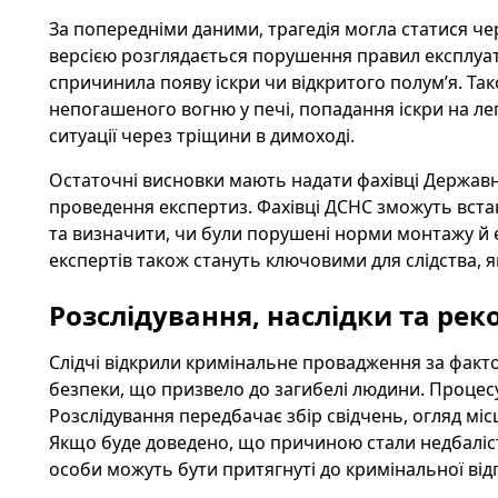
За попередніми даними, трагедія могла статися ч
версією розглядається порушення правил експлуата
спричинила появу іскри чи відкритого полум’я. Та
непогашеного вогню у печі, попадання іскри на ле
ситуації через тріщини в димоході.
Остаточні висновки мають надати фахівці Державно
проведення експертиз. Фахівці ДСНС зможуть вст
та визначити, чи були порушені норми монтажу й
експертів також стануть ключовими для слідства, 
Розслідування, наслідки та рек
Слідчі відкрили кримінальне провадження за фак
безпеки, що призвело до загибелі людини. Процесу
Розслідування передбачає збір свідчень, огляд місц
Якщо буде доведено, що причиною стали недбаліст
особи можуть бути притягнуті до кримінальної від