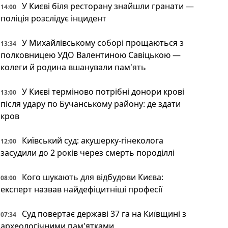
У Києві біля ресторану знайшли гранати —
14:00
поліція розслідує інцидент
У Михайлівському соборі прощаються з
13:34
полковницею УДО Валентиною Савіцькою —
колеги й родина вшанували пам'ять
У Києві терміново потрібні донори крові
13:00
після удару по Бучанському району: де здати
кров
Київський суд: акушерку-гінеколога
12:00
засудили до 2 років через смерть породіллі
Кого шукають для відбудови Києва:
08:00
експерт назвав найдефіцитніші професії
Суд повертає державі 37 га на Київщині з
07:34
археологічними пам'ятками