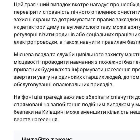
Цей трагічний випадок вкотре нагадує про необхід
перевірити справність пічного опалення: очистити
захисні екрани та дотримуватися правил закладки 
як детектори диму та вуглекислого газу, може врят
регулярні візити родичів або соціальних працівник
електропроводки, а також навчити правилам безп
Місцева влада та служби цивільного захисту мають
місцевості: проводити навчання з пожежної безпек
приватних будинках та інформувати населення пр
звертати увагу на одиноких старших людей, допома
обслуговуванні опалювальних приладів.
На фоні цієї трагедії важливо зберігати співчуття 
спрямовані на запобігання подібним випадкам у м
безпеки на Київщині може зменшити кількість нещ
верств населення.
Читайте також: