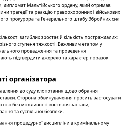
ни, дипломат Мальтійського ордену, який отримав
вини трагедії та реакцію правоохоронних і військових
ного прокурора та Генерального штабу Збройних сил
лькості загиблих зростає й кількість постраждалих:
ізного ступеня тяжкості. Важливим етапом у
мінального провадження та проведення
 мають підтвердити джерело та характер поразок
ті організатора
авлення до суду клопотання щодо обрання
иставки. Сторона обвинувачення просить застосувати
ртою без можливості внесення застави,
ання та суспільної безпеки.
имання процедурної дисципліни в кримінальному