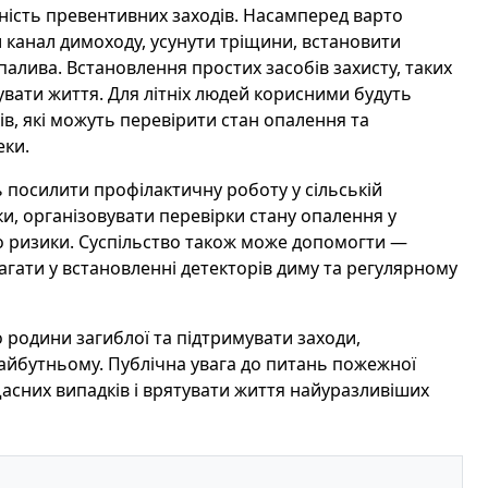
ність превентивних заходів. Насамперед варто
 канал димоходу, усунути тріщини, встановити
палива. Встановлення простих засобів захисту, таких
увати життя. Для літніх людей корисними будуть
ів, які можуть перевірити стан опалення та
еки.
 посилити профілактичну роботу у сільській
и, організовувати перевірки стану опалення у
о ризики. Суспільство також може допомогти —
гати у встановленні детекторів диму та регулярному
до родини загиблої та підтримувати заходи,
айбутньому. Публічна увага до питань пожежної
асних випадків і врятувати життя найуразливіших