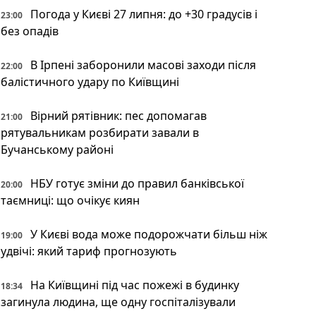
Погода у Києві 27 липня: до +30 градусів і
23:00
без опадів
В Ірпені заборонили масові заходи після
22:00
балістичного удару по Київщині
Вірний рятівник: пес допомагав
21:00
рятувальникам розбирати завали в
Бучанському районі
НБУ готує зміни до правил банківської
20:00
таємниці: що очікує киян
У Києві вода може подорожчати більш ніж
19:00
удвічі: який тариф прогнозують
На Київщині під час пожежі в будинку
18:34
загинула людина, ще одну госпіталізували