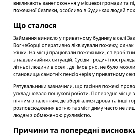
викликають занепокоєння у місцевої громади та 
пожежної безпеки, особливо в будинках людей похи
Що сталося
Займання виникло у приватному будинку в селі Заз
Вогнеборці оперативно ліквідували пожежу, однак 
жінки. На місці працювали пожежники, співробітни
з надзвичайних ситуацій. Сусіди і родичі постраж
літньої людини в оселі, де, імовірно, не було мож
становища самотніх пенсіонерів у приватному сект
Рятувальники зазначили, що гасіння пожежі пров
ускладнювало пошукові роботи. Попереднє місце 
пічним опаленням, де зберігалися дрова та інші го
розповсюдження вогню та зміст диму часто не лиша
людям з обмеженою рухливістю.
Причини та попередні висновк