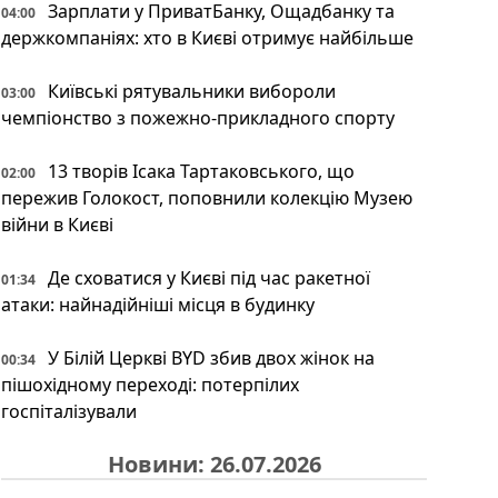
Зарплати у ПриватБанку, Ощадбанку та
04:00
держкомпаніях: хто в Києві отримує найбільше
Київські рятувальники вибороли
03:00
чемпіонство з пожежно-прикладного спорту
13 творів Ісака Тартаковського, що
02:00
пережив Голокост, поповнили колекцію Музею
війни в Києві
Де сховатися у Києві під час ракетної
01:34
атаки: найнадійніші місця в будинку
У Білій Церкві BYD збив двох жінок на
00:34
пішохідному переході: потерпілих
госпіталізували
Новини: 26.07.2026