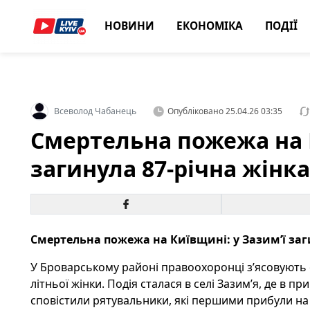
НОВИНИ
ЕКОНОМІКА
ПОДІЇ
Всеволод Чабанець
Опубліковано
25.04.26 03:35
Смертельна пожежа на К
загинула 87-річна жінка
Смертельна пожежа на Київщині: у Зазим’ї заг
У Броварському районі правоохоронці з’ясовують 
літньої жінки. Подія сталася в селі Зазим’я, де в
сповістили рятувальники, які першими прибули на