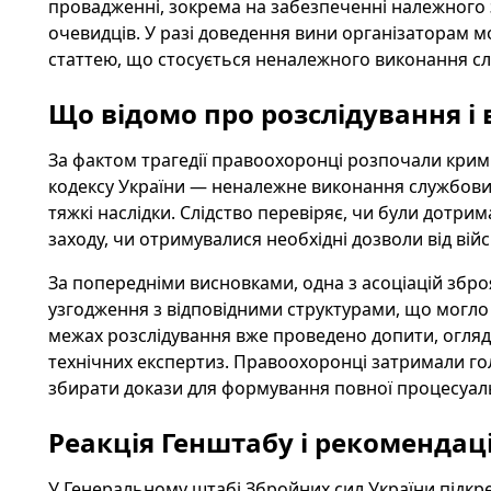
провадженні, зокрема на забезпеченні належного зб
очевидців. У разі доведення вини організаторам м
статтею, що стосується неналежного виконання слу
Що відомо про розслідування і в
За фактом трагедії правоохоронці розпочали кримі
кодексу України — неналежне виконання службових
тяжкі наслідки. Слідство перевіряє, чи були дотрим
заходу, чи отримувалися необхідні дозволи від вій
За попередніми висновками, одна з асоціацій збро
узгодження з відповідними структурами, що могло з
межах розслідування вже проведено допити, огляди
технічних експертиз. Правоохоронці затримали г
збирати докази для формування повної процесуал
Реакція Генштабу і рекомендац
У Генеральному штабі Збройних сил України підкрес