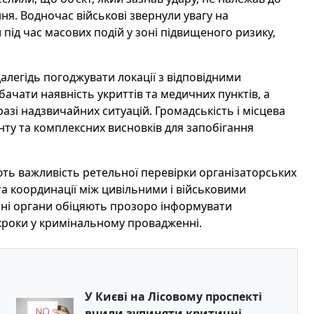
ння. Водночас військові звернули увагу на
під час масових подій у зоні підвищеного ризику,
алегідь погоджувати локації з відповідними
бачати наявність укриттів та медичних пунктів, а
азі надзвичайних ситуацій. Громадськість і місцева
нту та комплексних висновків для запобігання
ть важливість ретельної перевірки організаторських
а координації між цивільними і військовими
нні органи обіцяють прозоро інформувати
 кроки у кримінальному провадженні.
У Києві на Лісовому проспекті
вчили зупиняти критичні