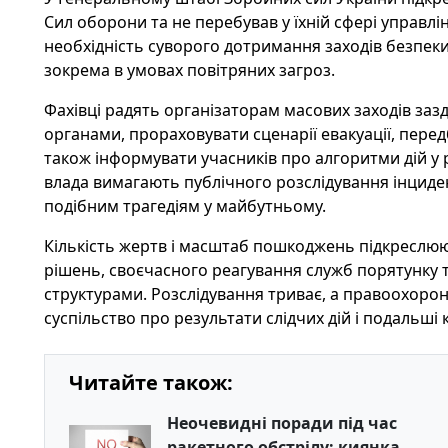
Сил оборони та не перебував у їхній сфері управлі
необхідність суворого дотримання заходів безпеки 
зокрема в умовах повітряних загроз.
Фахівці радять організаторам масових заходів зазд
органами, прораховувати сценарії евакуації, перед
також інформувати учасників про алгоритми дій у р
влада вимагають публічного розслідування інциде
подібним трагедіям у майбутньому.
Кількість жертв і масштаб пошкоджень підкреслюю
рішень, своєчасного реагування служб порятунку т
структурами. Розслідування триває, а правоохоро
суспільство про результати слідчих дій і подальші
Читайте також:
Неочевидні поради під час
ракетного обстрілу: киянка