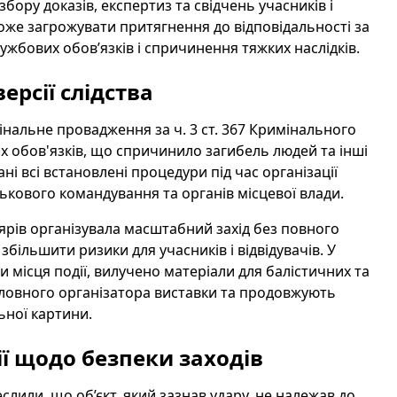
ору доказів, експертиз та свідчень учасників і
оже загрожувати притягнення до відповідальності за
жбових обов’язків і спричинення тяжких наслідків.
ерсії слідства
нальне провадження за ч. 3 ст. 367 Кримінального
 обов'язків, що спричинило загибель людей та інші
ані всі встановлені процедури під час організації
ськового командування та органів місцевої влади.
ярів організувала масштабний захід без повного
більшити ризики для учасників і відвідувачів. У
 місця події, вилучено матеріали для балістичних та
оловного організатора виставки та продовжують
ьної картини.
ії щодо безпеки заходів
лили, що об’єкт, який зазнав удару, не належав до