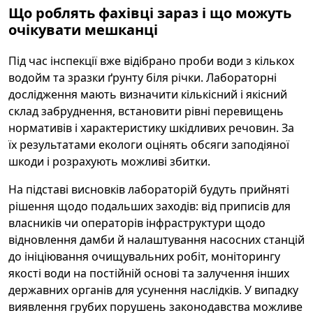
Що роблять фахівці зараз і що можуть
очікувати мешканці
Під час інспекції вже відібрано проби води з кількох
водойм та зразки ґрунту біля річки. Лабораторні
дослідження мають визначити кількісний і якісний
склад забруднення, встановити рівні перевищень
нормативів і характеристику шкідливих речовин. За
їх результатами екологи оцінять обсяги заподіяної
шкоди і розрахують можливі збитки.
На підставі висновків лабораторій будуть прийняті
рішення щодо подальших заходів: від приписів для
власників чи операторів інфраструктури щодо
відновлення дамби й налаштування насосних станцій
до ініціювання очищувальних робіт, моніторингу
якості води на постійній основі та залучення інших
державних органів для усунення наслідків. У випадку
виявлення грубих порушень законодавства можливе