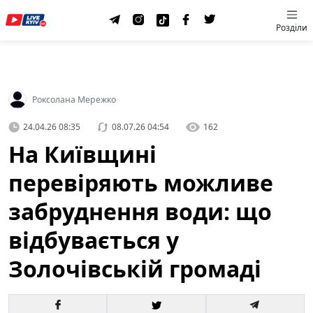
Розділи
Роксолана Мережко
24.04.26 08:35
08.07.26 04:54
162
На Київщині
перевіряють можливе
забруднення води: що
відбувається у
Золочівській громаді