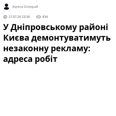
Зоряна Білокрай
27.07.26 23:34
834
У Дніпровському районі
Києва демонтуватимуть
незаконну рекламу:
адреса робіт
Із
27 по 31 липня
у Дніпровському районі Києва
проводитимуться планові роботи з демонтажу
рекламних конструкцій, встановлених без дозвільних
документів. Виконання робіт покладено на фахівців
комунального підприємства
КП «Київреклама»