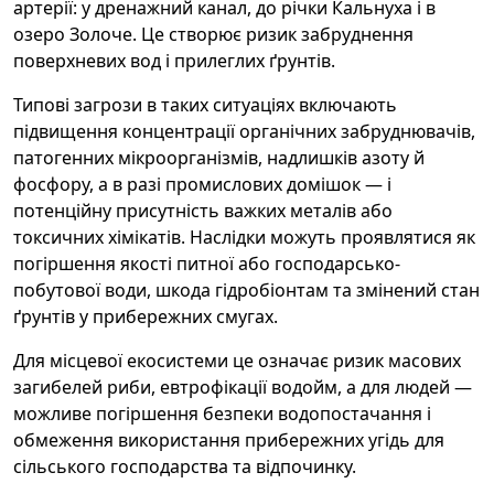
артерії: у дренажний канал, до річки Кальнуха і в
озеро Золоче. Це створює ризик забруднення
поверхневих вод і прилеглих ґрунтів.
Типові загрози в таких ситуаціях включають
підвищення концентрації органічних забруднювачів,
патогенних мікроорганізмів, надлишків азоту й
фосфору, а в разі промислових домішок — і
потенційну присутність важких металів або
токсичних хімікатів. Наслідки можуть проявлятися як
погіршення якості питної або господарсько-
побутової води, шкода гідробіонтам та змінений стан
ґрунтів у прибережних смугах.
Для місцевої екосистеми це означає ризик масових
загибелей риби, евтрофікації водойм, а для людей —
можливе погіршення безпеки водопостачання і
обмеження використання прибережних угідь для
сільського господарства та відпочинку.