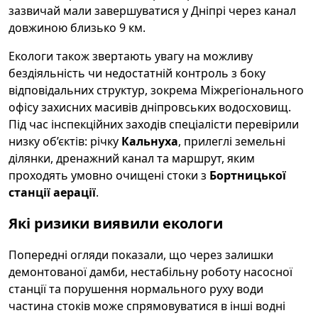
зазвичай мали завершуватися у Дніпрі через канал
довжиною близько 9 км.
Екологи також звертають увагу на можливу
бездіяльність чи недостатній контроль з боку
відповідальних структур, зокрема Міжрегіонального
офісу захисних масивів дніпровських водосховищ.
Під час інспекційних заходів спеціалісти перевірили
низку об’єктів: річку
Кальнуха
, прилеглі земельні
ділянки, дренажний канал та маршрут, яким
проходять умовно очищені стоки з
Бортницької
станції аерації
.
Які ризики виявили екологи
Попередні огляди показали, що через залишки
демонтованої дамби, нестабільну роботу насосної
станції та порушення нормального руху води
частина стоків може спрямовуватися в інші водні