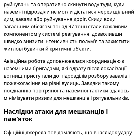
руйнувань та оперативно скинути воду туди, куди
наземні підрозділи не могли дістатися через щільний
дим, завали або руйнування доріг. Скиди води
загальним обсягом понад 97 тонн стали важливим
компонентом у системі реагування, дозволивши
швидко знизити інтенсивність полум’я та захистити
житлові будинки й критичні об’єкти.
Авіаційна робота доповнювалася координацією з
наземними бригадами, які одразу після локалізації
вогнищ приступали до підрозділів розбору завалів і
пожежогасіння на рівні вулиць. Завдяки такому
поєднанню повітряної та наземної тактики вдалось
мінімізувати ризики для мешканців і рятувальників.
Наслідки атаки для мешканців і
пам’яток
Офіційні джерела повідомляють, що внаслідок удару