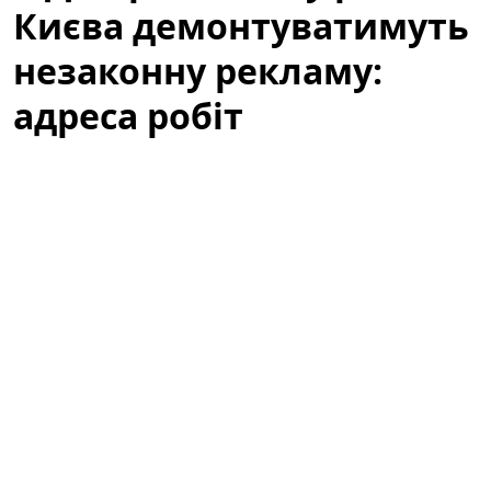
Києва демонтуватимуть
незаконну рекламу:
адреса робіт
Із
27 по 31 липня
у Дніпровському районі Києва
проводитимуться планові роботи з демонтажу
рекламних конструкцій, встановлених без дозвільних
документів. Виконання робіт покладено на фахівців
комунального підприємства
КП «Київреклама»
відповідно до затвердженого графіка та з
урахуванням заходів безпеки для мешканців і
учасників дорожнього руху.
Де проходитимуть демонтажі цього
тижня