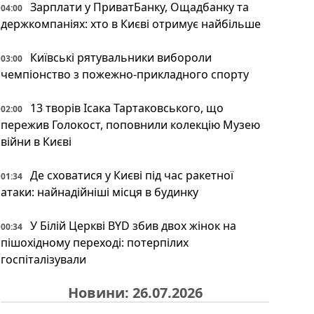
Зарплати у ПриватБанку, Ощадбанку та
04:00
держкомпаніях: хто в Києві отримує найбільше
Київські рятувальники вибороли
03:00
чемпіонство з пожежно-прикладного спорту
13 творів Ісака Тартаковського, що
02:00
пережив Голокост, поповнили колекцію Музею
війни в Києві
Де сховатися у Києві під час ракетної
01:34
атаки: найнадійніші місця в будинку
У Білій Церкві BYD збив двох жінок на
00:34
пішохідному переході: потерпілих
госпіталізували
Новини: 26.07.2026