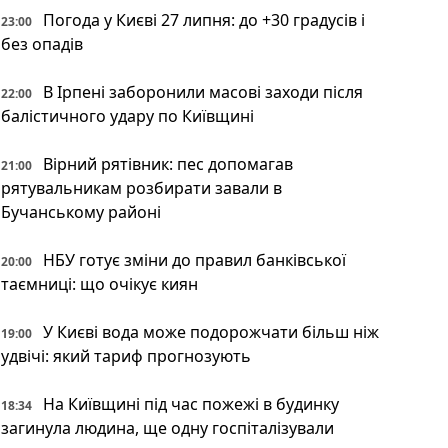
Погода у Києві 27 липня: до +30 градусів і
23:00
без опадів
В Ірпені заборонили масові заходи після
22:00
балістичного удару по Київщині
Вірний рятівник: пес допомагав
21:00
рятувальникам розбирати завали в
Бучанському районі
НБУ готує зміни до правил банківської
20:00
таємниці: що очікує киян
У Києві вода може подорожчати більш ніж
19:00
удвічі: який тариф прогнозують
На Київщині під час пожежі в будинку
18:34
загинула людина, ще одну госпіталізували