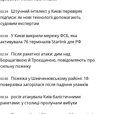
Штучний інтелект у Києві перевіряє
03:34
підписи: як нові технології допомагають
судовим експертам
У Києві викрили мережу ФСБ, яка
03:00
активувала 76 терміналів Starlink для РФ
Після ракетної атаки: дим над
02:34
Борщагівкою й Троєщиною, повідомляють про
сильну пожежу
Пожежа у Шевченківському районі: 18-
02:00
поверхівка загорілася після падіння уламків
росія атакувала Київ балістичними
00:34
ракетами: у столиці пролунали вибухи