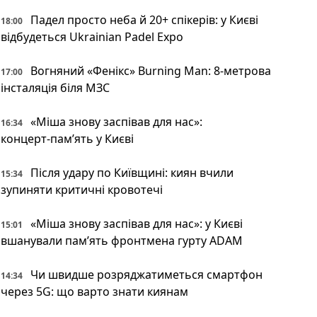
Падел просто неба й 20+ спікерів: у Києві
18:00
відбудеться Ukrainian Padel Expo
Вогняний «Фенікс» Burning Man: 8-метрова
17:00
інсталяція біля МЗС
«Міша знову заспівав для нас»:
16:34
концерт‑пам’ять у Києві
Після удару по Київщині: киян вчили
15:34
зупиняти критичні кровотечі
«Міша знову заспівав для нас»: у Києві
15:01
вшанували пам’ять фронтмена гурту ADAM
Чи швидше розряджатиметься смартфон
14:34
через 5G: що варто знати киянам