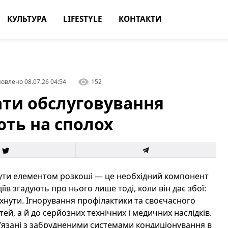
КУЛЬТУРА
LIFESTYLE
КОНТАКТИ
овлено
08.07.26 04:54
152
ати обслуговування
ють на сполох
ути елементом розкоші — це необхідний компонент
іїв згадують про нього лише тоді, коли він дає збої:
хнути. Ігнорування профілактики та своєчасного
й, а й до серйозних технічних і медичних наслідків.
ов’язані з забрудненими системами кондиціонування в