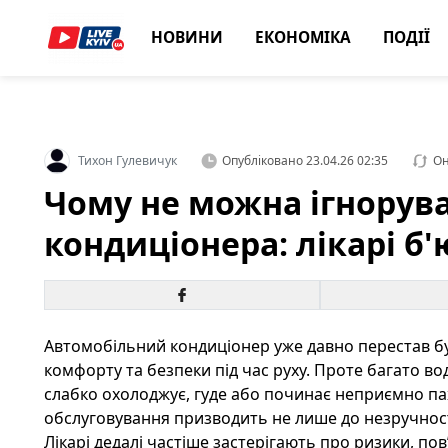
НОВИНИ
ЕКОНОМІКА
ПОДІЇ
Тихон Гулевичук
Опубліковано
23.04.26 02:35
Он
Чому не можна ігнорув
кондиціонера: лікарі б'
Автомобільний кондиціонер уже давно перестав б
комфорту та безпеки під час руху. Проте багато вод
слабко охолоджує, гуде або починає неприємно па
обслуговування призводить не лише до незручносте
Лікарі дедалі частіше застерігають про ризики, п