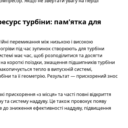
омпресор. Якщо не звертати увагу на перші
есурс турбіни: пам'ятка для
тійні перемикання між низькою і високою
рогріви під час зупинок створюють для турбіни
истемі має час, щоб розподілитися та досягти
 на короткі поїздки, змащення підшипників турбіни
акопичується тепло в випускній системі,
іни та її геометрію. Результат — прискорений знос
і прискорення «з місця» та часті повні відкриття
у та систему наддуву. Це також провокує появу
еде до зниження ефективності наддуву, підвищення