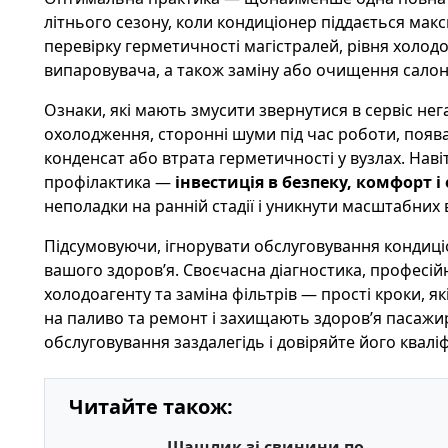
літнього сезону, коли кондиціонер піддається м
перевірку герметичності магістралей, рівня холодо
випаровувача, а також заміну або очищення салон
Ознаки, які мають змусити звернутися в сервіс не
охолодження, сторонні шуми під час роботи, поява
конденсат або втрата герметичності у вузлах. Нав
профілактика —
інвестиція в безпеку, комфорт 
неполадки на ранній стадії і уникнути масштабних 
Підсумовуючи, ігнорувати обслуговування кондиціо
вашого здоров’я. Своєчасна діагностика, професій
холодоагенту та заміна фільтрів — прості кроки, 
на паливо та ремонт і захищають здоров’я пасажи
обслуговування заздалегідь і довіряйте його квалі
Читайте також:
Шашлик зі свинини по-