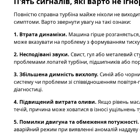
П'ять сигналів, які варто не ігн
Повністю справна турбіна майже ніколи не виходи
симптоми. Варто звернути увагу на такі ознаки:
1. Втрата динаміки.
Машина гірше розганяється, 
може вказувати на проблему з формуванням тиску 
2. Несподівані звуки.
Свист, гул або металевий сту
проблемами лопатей турбіни, підшипників або по
3. Збільшена димність вихлопу.
Синій або чорни
систему чи проблеми зі співвідношенням повітря-п
діагностиці.
4. Підвищений витрата оливи.
Якщо рівень масл
течій, причина може ховатися в ізносі ущільнень 
5. Помилки двигуна та обмеження потужності.
аварійний режим при виявленні аномалій наддуву —