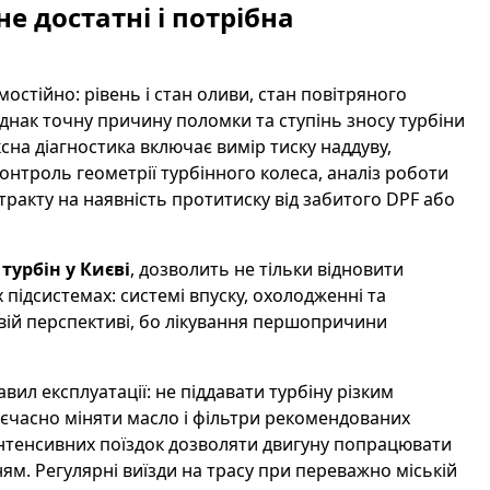
е достатні і потрібна
остійно: рівень і стан оливи, стан повітряного
 Однак точну причину поломки та ступінь зносу турбіни
сна діагностика включає вимір тиску наддуву,
онтроль геометрії турбінного колеса, аналіз роботи
 тракту на наявність протитиску від забитого DPF або
турбін у Києві
, дозволить не тільки відновити
 підсистемах: системі впуску, охолодженні та
овій перспективі, бо лікування першопричини
ил експлуатації: не піддавати турбіну різким
оєчасно міняти масло і фільтри рекомендованих
я інтенсивних поїздок дозволяти двигуну попрацювати
ям. Регулярні виїзди на трасу при переважно міській