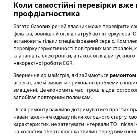
Коли самостійні перевірки вже н
профдіагностика
Багато базових речей власник може перевірити сам
фільтра, зовнішній огляд патрубків і інтеркулера.
встановить тільки спеціалізований сервіс. Комплек
перевірку герметичності повітряних магістралей, к
клапанів та електроніки, а також огляд випускного
некоректної роботи EGR.
Звернення до майстрів, які займаються
ремонтом 
агрегат, але й виявити приховані проблеми в інших
змащенні. Це економить час і гроші в довгострок
запобігає повторним поломкам.
Після ремонту важливо дотримуватися простих прав
навантаженням одразу після холодного старту, св
характеристик, не затягувати інтервали ТО і післ
на холостих обертах кілька хвилин перед вимкненн