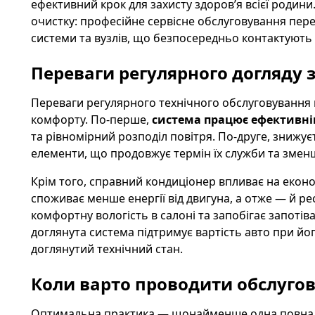
ефективний крок для захисту здоров’я всієї родин
очистку: професійне сервісне обслуговування пер
системи та вузлів, що безпосередньо контактують 
Переваги регулярного догляду 
Переваги регулярного технічного обслуговування
комфорту. По-перше,
система працює ефективн
та рівномірний розподіл повітря. По-друге, знижу
елементи, що продовжує термін їх служби та змен
Крім того, справний кондиціонер впливає на екон
споживає менше енергії від двигуна, а отже — й ре
комфортну вологість в салоні та запобігає запотів
доглянута система підтримує вартість авто при йо
доглянутий технічний стан.
Коли варто проводити обслуго
Оптимальна практика — щонайменше одна повна п