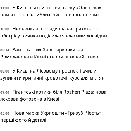
У Києві відкриють виставку «Оленівка» —
11:00
пам'ять про загиблих військовополонених
Неочевидні поради під час ракетного
10:00
обстрілу: киянка поділилася власним досвідом
Замість стихійної парковки: на
08:34
Ромоданова в Києві створили новий сквер
У Києві на Лісовому проспекті вчили
08:00
зупиняти критичні кровотечі: курс для містян
Гігантські котики біля Roshen Plaza: нова
07:00
яскрава фотозона в Києві
Нова марка Укрпошти «Тризуб. Честь»:
05:00
перші фото й деталі