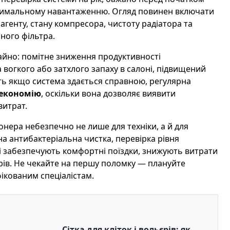
аксимальному навантаженню. Огляд повинен включати
агенту, стану компресора, чистоту радіатора та
ного фільтра.
гайно: помітне зниження продуктивності
 вогкого або затхлого запаху в салоні, підвищений
іть якщо система здається справною, регулярна
і економію
, оскільки вона дозволяє виявити
витрат.
нера небезпечно не лише для техніки, а й для
на антибактеріальна чистка, перевірка рівня
які забезпечують комфортні поїздки, знижують витрати
рів. Не чекайте на першу поломку — плануйте
фікованим спеціалістам.
Сітка для кліток і вольєрів: як