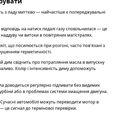
орувати
ть з ладу миттєво — найчастіше є попереджувальні
відповідь на натиск педалі газу сповільнилася — це
наддуву чи витоки в повітряних магістралях.
кіт, що посилюється при розгоні, часто пов'язані з
рушенням герметичності.
й дим свідчить про потрапляння масла в випускну
аливо. Колір і інтенсивність диму допоможуть
а доводиться регулярно підливати без видимих
турбіни або в проблемах системи змащення двигуна.
Сучасні автомобілі можуть переводити мотор в
 це сигнал до термінової перевірки.