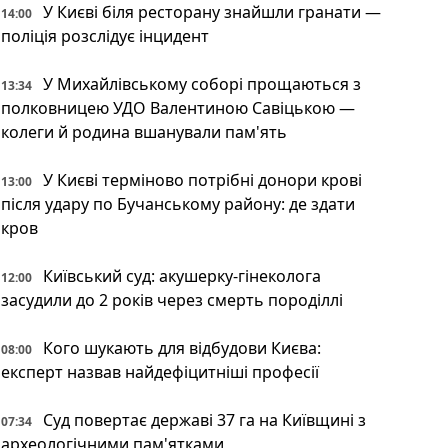
У Києві біля ресторану знайшли гранати —
14:00
поліція розслідує інцидент
У Михайлівському соборі прощаються з
13:34
полковницею УДО Валентиною Савіцькою —
колеги й родина вшанували пам'ять
У Києві терміново потрібні донори крові
13:00
після удару по Бучанському району: де здати
кров
Київський суд: акушерку-гінеколога
12:00
засудили до 2 років через смерть породіллі
Кого шукають для відбудови Києва:
08:00
експерт назвав найдефіцитніші професії
Суд повертає державі 37 га на Київщині з
07:34
археологічними пам'ятками