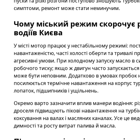
пуски та різкі розгони поступово зношують турбок
симптоми, ремонт може стати неминучим.
Чому міський режим скорочує р
водіїв Києва
У місті мотор працює у нестабільному режимі: пос
навантаженістю, часті холості оберти та тривалі п
агресивні умови. При холодному запуску масло в с
робочого тиску; якщо ж двигун часто запускається
може бути неповним. Додатково в умовах пробок н
посилюється термічне навантаження на корпус турб
лопаток, підшипників і ущільнень.
Окремо варто зазначити вплив манери водіння: різк
дроселя підвищують пікові навантаження на турбін
коксування на валах і масляних каналах. Усе це в
димності та росту витрат палива й масла.