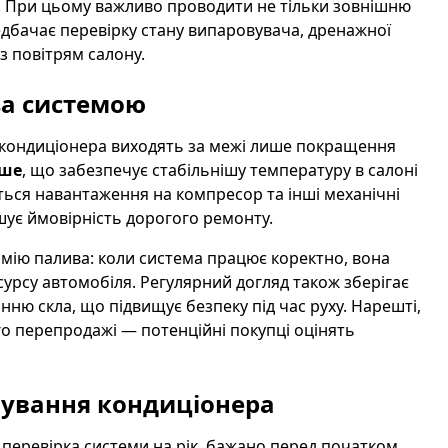
и. При цьому важливо проводити не тільки зовнішню
едбачає перевірку стану випаровувача, дренажної
з повітрям салону.
за системою
 кондиціонера виходять за межі лише покращення
іше
, що забезпечує стабільнішу температуру в салоні
ється навантаження на компресор та інші механічні
шує ймовірність дорогого ремонту.
омію палива: коли система працює коректно, вона
сурсу автомобіля. Регулярний догляд також зберігає
анню скла, що підвищує безпеку під час руху. Нарешті,
го перепродажі — потенційні покупці оцінять
вування кондиціонера
еревірка системи на рік, бажано перед початком