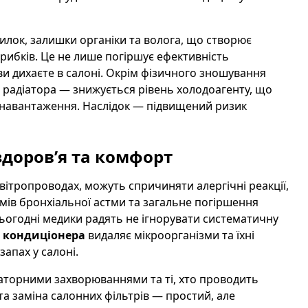
пилок, залишки органіки та волога, що створює
рибків. Це не лише погіршує ефективність
 ви дихаєте в салоні. Окрім фізичного зношування
 радіатора — знижується рівень холодоагенту, що
навантаження. Наслідок — підвищений ризик
здоров’я та комфорт
вітропроводах, можуть спричиняти алергічні реакції,
ів бронхіальної астми та загальне погіршення
сьогодні медики радять не ігнорувати систематичну
 кондиціонера
видаляє мікроорганізми та їхні
запах у салоні.
раторними захворюваннями та ті, хто проводить
та заміна салонних фільтрів — простий, але