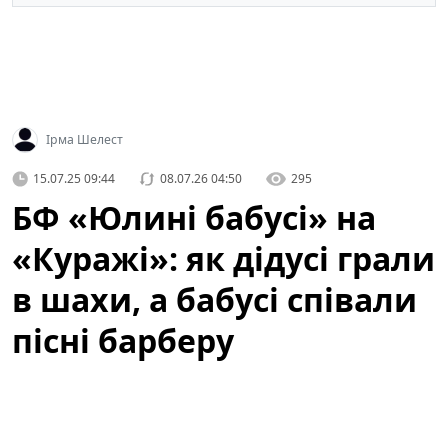
Ірма Шелест
15.07.25 09:44
08.07.26 04:50
295
БФ «Юлині бабусі» на
«Куражі»: як дідусі грали
в шахи, а бабусі співали
пісні барберу